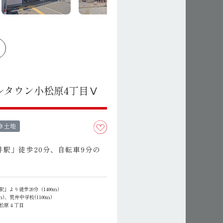
ルタウン小松原4丁目Ⅴ
き土地
井駅」徒歩20分、自転車9分の
」より徒歩20分（1400ｍ）
ｍ)、荒井中学校(1100ｍ)
松原４丁目