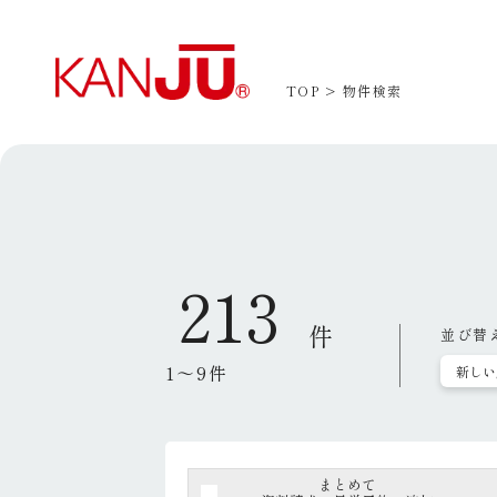
TOP
物件検索
213
件
並び替
1～9件
まとめて