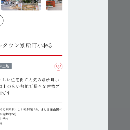
ルタウン別所町小林3
き土地
とした住宅街で人気の別所町小
坪以上の広い敷地で様々な建物プ
能です
ひめじ別所駅）より徒歩約17分、またはJR山陽本
り徒歩約15分
中学校
林