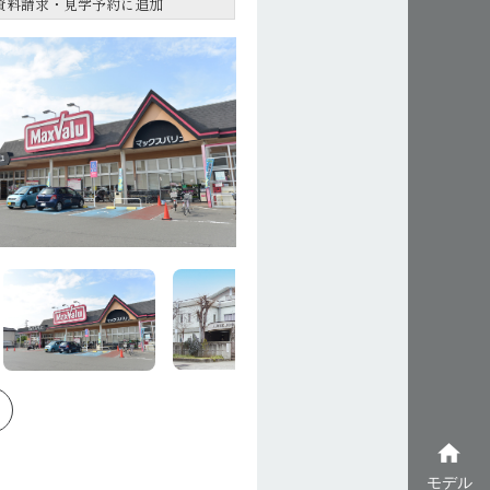
資料請求・見学予約に追加
home
モデル