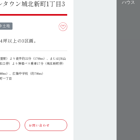
ルタウン城北新町1丁目3
ハウス
き土地
54坪以上の3区画。
里駅）より徒歩約22分（1700ｍ）、またはJR山
北口停）より神姫バス乗車17分（城北新町停）
00ｍ）、広嶺中学校（約700ｍ）
町一丁目
お問い合わせ