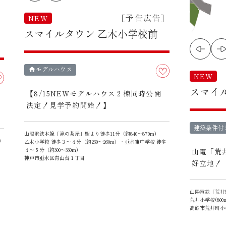
［予告広告］
NEW
スマイルタウン 乙木小学校前
モデルハウス
home
NEW
スマイ
【8/15NEWモデルハウス２棟同時公開
決定！見学予約開始！】
建築条件付
山陽電鉄本線「滝の茶屋」駅より徒歩11分（約840～870m）
）
乙木小学校 徒歩３～４分（約230～260m）・垂水東中学校 徒歩
４～５分（約300～330m）
山電「荒
神戸市垂水区青山台１丁目
好立地！
山陽電鉄「荒井駅
荒井小学校(800
高砂市荒井町小