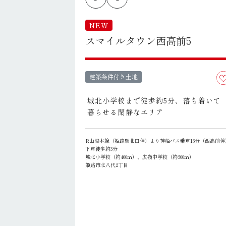
NEW
スマイルタウン西高前5
建築条件付き土地
城北小学校まで徒歩約5分、落ち着いて
暮らせる閑静なエリア
R山陽本線（姫路駅北口停）より神姫バス乗車13分（西高前停
下車徒歩約3分
城北小学校（約400ｍ）、広嶺中学校（約600ｍ）
姫路市北八代2丁目