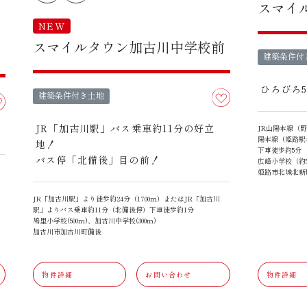
スマイ
NEW
スマイルタウン加古川中学校前
建築条件付
ひろびろ
建築条件付き土地
JR「加古川駅」バス乗車約11分の好立
JR山陽本線（野
陽本線（姫路駅
地！
下車徒歩約5分
バス停「北備後」目の前！
広峰小学校（約5
姫路市北城北新
JR「加古川駅」より徒歩約24分（1700ｍ）またはJR「加古川
駅」よりバス乗車約11分（北備後停）下車徒歩約1分
鳩里小学校(500ｍ)、加古川中学校(300ｍ)
加古川市加古川町備後
物件詳細
お問い合わせ
物件詳細