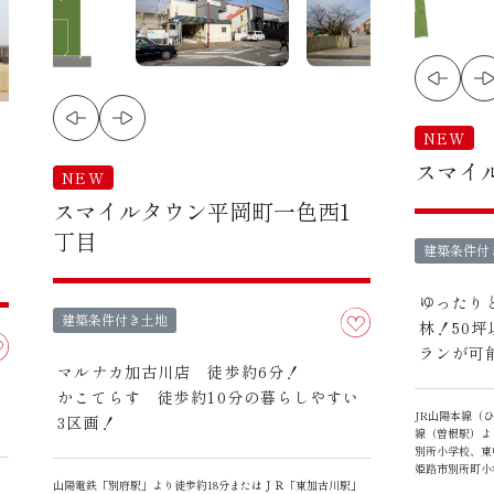
NEW
スマイ
NEW
スマイルタウン平岡町一色西1
丁目
建築条件付
ゆったり
建築条件付き土地
林！50
ランが可
マルナカ加古川店 徒歩約6分！
かこてらす 徒歩約10分の暮らしやすい
JR山陽本線（
3区画！
線（曽根駅）よ
別所小学校、東
姫路市別所町小
山陽電鉄「別府駅」より徒歩約18分またはＪＲ「東加古川駅」