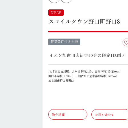
NEW
スマイルタウン野口町野口8
建築条件付き土地
イオン加古川店徒歩10分の限定1区画！
JR「東加古川駅」より徒歩約21分、自転車約7分(1500ｍ)
野口小学校（700ｍ）・加古川市立中部中学校（650ｍ）
加古川市野口町野口
物件詳細
お問い合わせ