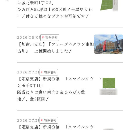
ン城北新町1丁目3」
ひろびろ54坪以上の3区画！平屋やガレ
ージ付など様々なプランが可能です！
#
2026.08.01
物件情報
【加古川支店】『フリーダムタウン東加
古川』 上棟開始しました！
#
2026.07.31
物件情報
【姫路支店】新規分譲 「スマイルタウ
ン玉手3丁目」
陽当たりの良い南向き＆ひろびろ敷
地！、全2区画！
#
2026.07.31
物件情報
【姫路支店】新規分譲 「スマイルタウ