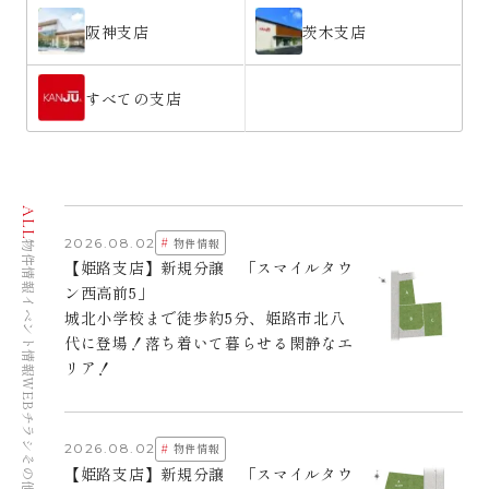
阪神支店
茨木支店
すべての支店
ALL
#
2026.08.02
物件情報
物件情報
【姫路支店】新規分譲 「スマイルタウ
ン西高前5」
イベント情報
城北小学校まで徒歩約5分、姫路市北八
代に登場！落ち着いて暮らせる閑静なエ
リア！
WEBチラシ
#
2026.08.02
物件情報
その他
【姫路支店】新規分譲 「スマイルタウ