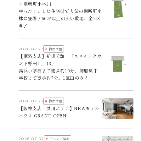
ン別所町小林3」
ゆったりとした住宅街で人気の別所町小
林に登場！50坪以上の広い敷地、全2区
画！
#
2026.07.27
物件情報
【姫路支店】新規分譲 「スマイルタウ
ン下野田1丁目3」
高浜小学校まで徒歩約10分、飾磨東中
学校まで徒歩約7分。1区画のみ！
#
2026.07.23
物件情報
【阪神支店・夙川エリア】NEWモデル
ハウス GRAND OPEN
#
2026.07.07
イベント情報