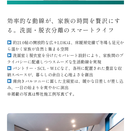
効率的な動線が、家族の時間を贅沢にす
る。洗面・脱衣分離のスマートライフ
約21.0帖の開放的な広々LDKは、床暖房完備で冬場も足元か
ら温かく家族が自然と集まる空間
洗面室と脱衣室を分けたセパレート設計により、家族間のプ
ライバシーに配慮しつつスムーズな生活動線を実現
パントリー・SCL・W.I.Cなど、各所に配置された豊富な収
納スペースが、暮らしの余白と心地よさを創出
南向きバルコニーに面した主寝室は、暖かな日差しが差し込
み、一日の始まりを爽やかに演出
※掲載の写真は弊社施工例写真です。