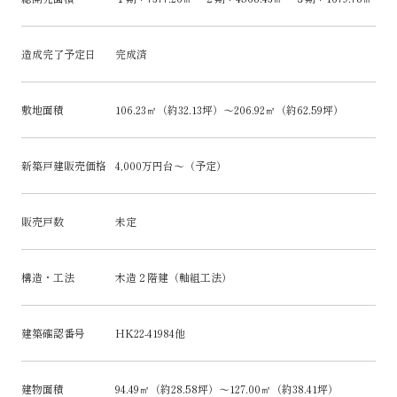
造成完了予定日
完成済
敷地面積
106.23㎡（約32.13坪）～206.92㎡（約62.59坪）
新築戸建販売価格
4,000万円台～（予定）
販売戸数
未定
構造・工法
木造２階建（軸組工法）
建築確認番号
HK22-41984他
建物面積
94.49㎡（約28.58坪）～127.00㎡（約38.41坪）