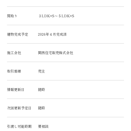
間取り
３LDK+S～５LDK+S
建物完成予定
2026年４月完成済
施工会社
関西住宅販売株式会社
取引態様
売主
情報更新日
随時
次回更新予定日
随時
引渡し可能時期
要相談