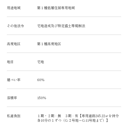
用途地域
第１種低層住居専用地域
その他法令
宅地造成及び特定盛土等規制法
高度地区
第１種高度地区
地目
宅地
建ぺい率
60％
容積率
150％
私道負担
１期・２期：無 ３期：有【専用道路245.22㎡を持分
各10分の１ずつ（G-２号地～G-11号地まで）】