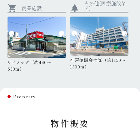
その他(医療施設な
shopping_cart
park
商業施設
ど)
神戸徳洲会病院（約1150～
神
レバンテ垂水（約1350～
垂水図書館（約1400～
レ
Vドラッグ（約440～
1300m）
1
1500m）
1600m）
1
630m）
Property
物件概要