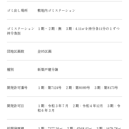
ゴミ出し場所
敷地内ゴミステーション
ゴミステーション
１期・２期：無 ３期：4.11㎡を持分各11分の１ずつ
持分負担
団地区画数
全95区画
種別
新築戸建分譲
開発許可番号
１期：第7124号 ２期：第8089号 ３期：第8173号
開発許可日
１期：令和３年７月 ２期：令和４年12月 ３期：令
和６年３月
総開発面積
１期：7377.26㎡ ２期：4568.43㎡ ３期：1679.78㎡