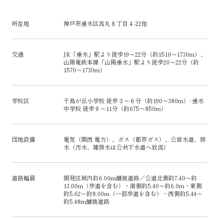
所在地
神戸市垂水区高丸８丁目４-22他
交通
JR「垂水」駅より徒歩19～22分（約1510～1730m）、
山陽電鉄本線「山陽垂水」駅より徒歩20～22分（約
1570～1730m）
学校区
千鳥が丘小学校 徒歩３～６分（約190～380m）･垂水
中学校 徒歩９～11分（約675～850m）
団地設備
電気（関西 電力）、ガス（都市ガス）、公営水道、排
水（汚水、雑排水は公共下水道へ放流）
道路幅員
開発区域内約6.00m舗装道路／公道北側約7.40～約
13.00m（歩道を含む）・南側約5.40～約6.0m・東側
約5.62～約8.00m（一部歩道を含む）・西側約5.44～
約5.48m舗装道路