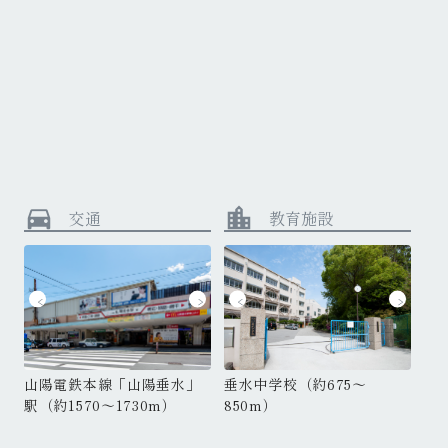
directions_car
location_city
交通
教育施設
千鳥が丘小学校（約190～
JR「垂水」駅（約1510～
山陽電鉄本線「山陽垂水」
J
垂水中学校（約675～
垂
380m）
1730m）
駅（約1570～1730m）
1
850m）
8