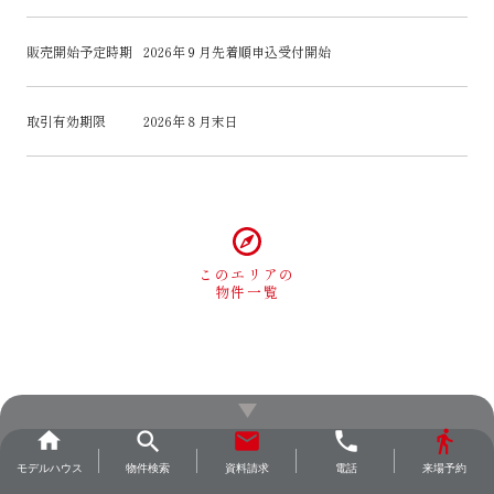
販売開始予定時期
2026年９月先着順申込受付開始
取引有効期限
2026年８月末日
このエリアの
物件一覧
search
home
email
phone
directions_walk
モデル
ハウス
物件検索
資料請求
電話
来場予約