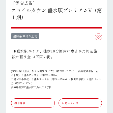
［予告広告］
スマイルタウン 垂水駅プレミアムV（第
Ⅰ期）
建築条件付き土地
JR垂水駅エリア、徒歩10分圏内に恵まれた周辺施
設が揃う全14区画の街。
JR神戸線「垂水」駅より徒歩25～27分（約2000～2100m）、山陽電鉄本線「垂
水」駅より徒歩25～27分（約2000～2100m）
千鳥が丘小学校より徒歩３～４分（約230～270m）・福田中学校より徒歩12～14
分（約950～1100m）
兵庫県神戸市垂水区千鳥が丘３丁目
物件詳細
お問い合わせ