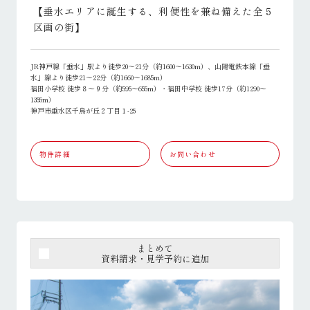
【垂水エリアに誕生する、利便性を兼ね備えた全５
区画の街】
JR神戸線「垂水」駅より徒歩20～21分（約1600～1630m）、山陽電鉄本線「垂
水」線より徒歩21～22分（約1660～1685m）
福田小学校 徒歩８～９分（約595～655m）・福田中学校 徒歩17分（約1290～
1355m）
神戸市垂水区千鳥が丘２丁目１-25
物件詳細
お問い合わせ
まとめて
資料請求・見学予約に追加