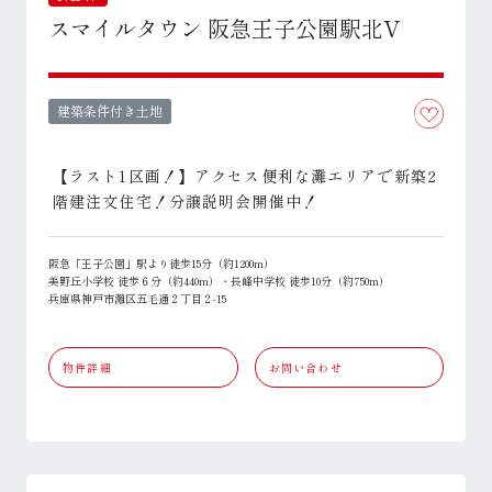
スマイルタウン 阪急王子公園駅北V
建築条件付き土地
【ラスト1区画！】アクセス便利な灘エリアで新築2
階建注文住宅！分譲説明会開催中！
阪急「王子公園」駅より徒歩15分（約1200m）
美野丘小学校 徒歩６分（約440m）・長峰中学校 徒歩10分（約750m）
兵庫県神戸市灘区五毛通２丁目２-15
物件詳細
お問い合わせ