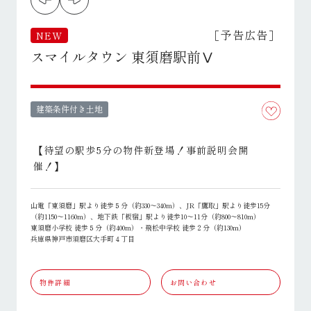
［予告広告］
NEW
スマイルタウン 東須磨駅前Ⅴ
建築条件付き土地
【待望の駅歩5分の物件新登場！事前説明会開
催！】
山電「東須磨」駅より徒歩５分（約330～340m）、JR「鷹取」駅より徒歩15分
（約1150～1160m）、地下鉄「板宿」駅より徒歩10～11分（約800～810m）
東須磨小学校 徒歩５分（約400m）・飛松中学校 徒歩２分（約130m）
兵庫県神戸市須磨区大手町４丁目
物件詳細
お問い合わせ