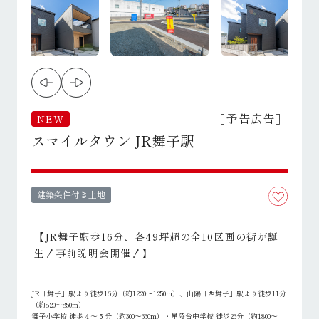
［予告広告］
NEW
スマイルタウン JR舞子駅
建築条件付き土地
【JR舞子駅歩16分、各49坪超の全10区画の街が誕
生！事前説明会開催！】
JR「舞子」駅より徒歩16分（約1220～1250m）、山陽「西舞子」駅より徒歩11分
（約820～850m）
舞子小学校 徒歩４～５分（約300～330m）・星陵台中学校 徒歩23分（約1800～