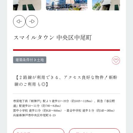
スマイルタウン 中央区中尾町
建築条件付き土地
【２路線が利用できる、アクセス良好な物件！新幹
線のご利用も◎】
市営地下鉄「新神戸」駅より徒歩13～15分（約1015～1235m）、阪急「春日野
道」駅徒歩10～11分（約785～825m）
雲中小学校 徒歩11分（約820～860m）・葺合中学校 徒歩５分（約345～385m）
兵庫県神戸市中央区中尾町６-19