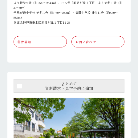
より徒歩33分（約2630～2640m）、バス停「潮見が丘１丁目」より徒歩１分（約
30～50m）
千鳥が丘小学校 徒歩10分（約750～760m）・福田中学校 徒歩11分（約870～
880m）
兵庫県神戸市垂水区潮見が丘１丁目12-28
物件詳細
お問い合わせ
まとめて
資料請求・見学予約に追加