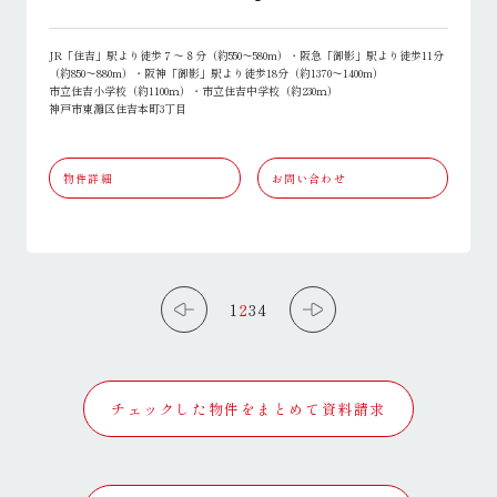
JR「住吉」駅より徒歩７～８分（約550～580m）・阪急「御影」駅より徒歩11分
（約850～880m）・阪神「御影」駅より徒歩18分（約1370～1400m）
市立住吉小学校（約1100ｍ）・市立住吉中学校（約230ｍ）
神戸市東灘区住吉本町3丁目
物件詳細
お問い合わせ
1
2
3
4
チェックした物件をまとめて資料請求