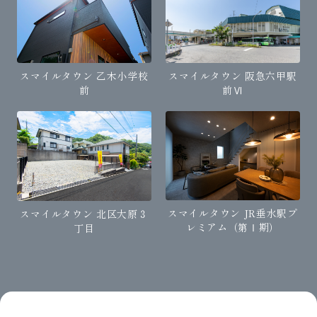
スマイルタウン 阪急六甲駅
スマイルタウン 乙木小学校
前Ⅵ
前
スマイルタウン JR垂水駅プ
スマイルタウン 北区大原３
レミアム（第Ⅰ期）
丁目