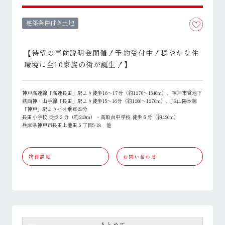
建築条件付き土地
【待望の事前説明会開催！予約受付中！穏やかな住
環境に全10家族の街が誕生！】
神戸高速線「高速長田」駅より徒歩16～17分（約1270～1340m）、神戸市営地下
鉄西神・山手線「長田」駅より徒歩15～16分（約1200～1270m）、JR山陽本線
「神戸」駅よりバス乗車29分
長田小学校 徒歩３分（約240m）・高取台中学校 徒歩６分（約420m）
兵庫県神戸市長田上池田５丁目5-18 他
物件詳細
お問い合わせ
まとめて