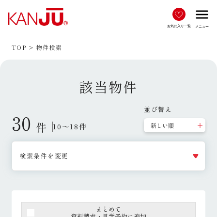
menu
お気に入り一覧
メニュー
TOP
物件検索
該当物件
並び替え
30
件
10～18件
検索条件を変更
まとめて
資料請求・見学予約に追加