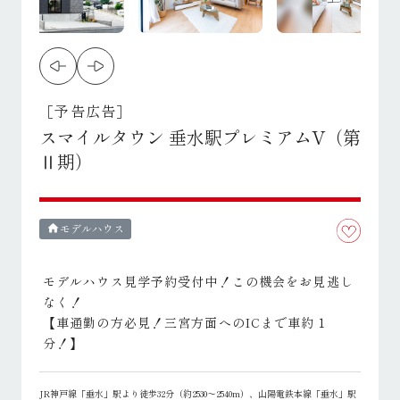
［予告広告］
スマイルタウン 垂水駅プレミアムV（第
Ⅱ期）
モデルハウス
home
モデルハウス見学予約受付中！この機会をお見逃し
なく！
【車通勤の方必見！三宮方面へのICまで車約１
分！】
JR神戸線「垂水」駅より徒歩32分（約2530～2540m）、山陽電鉄本線「垂水」駅