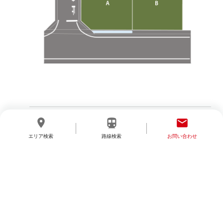
< BACK
NEXT >
location_on
directions_transit
email
エリア検索
路線検索
お問い合わせ
分譲地を探す