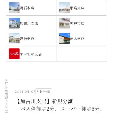
明石本店
姫路支店
加古川支店
神戸市店
阪神支店
茨木支店
すべての支店
ALL
物件情報
#
2025.08.07
物件情報
【加古川支店】新規分譲
イベント情報
バス停徒歩2分、スーパー徒歩5分、