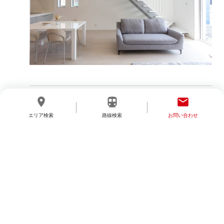
< BACK
NEXT >
location_on
directions_transit
email
エリア検索
路線検索
お問い合わせ
分譲地を探す