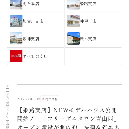
明石本店
姫路支店
加古川支店
神戸市店
阪神支店
茨木支店
すべての支店
ALL
物件情報
#
2025.08.07
物件情報
【姫路支店】NEWモデルハウス公開
イベント情報
開始！ 「フリーダムタウン青山西」
オープン階段が開放的、快適＆省エネ