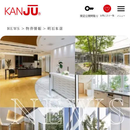
key
menu
限定公開間取り
お気に入り一覧
メニュー
NEWS
物件情報
明石本店