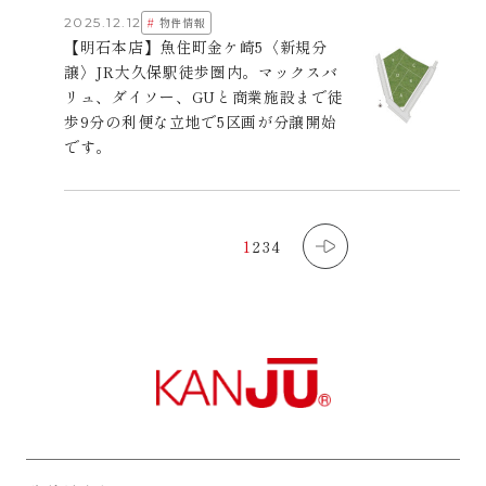
#
2025.12.12
物件情報
【明石本店】魚住町金ケ崎5〈新規分
譲〉JR大久保駅徒歩圏内。マックスバ
リュ、ダイソー、GUと商業施設まで徒
歩9分の利便な立地で5区画が分譲開始
です。
1
2
3
4