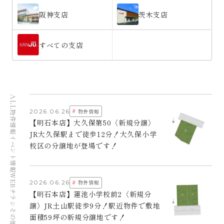
阪神支店
茨木支店
すべての支店
ALL
#
2026.06.26
物件情報
物件情報
【明石本店】大久保第50〈新規分譲〉
JR大久保駅まで徒歩12分！大久保小学
イベント情報
校区の分譲地が登場です！
WEBチラシ
#
2026.06.26
物件情報
【明石本店】蓮池小学校前2〈新規分
譲〉JR土山駅徒歩9分！駅近物件で敷地
その他
面積59坪の新規分譲地です！