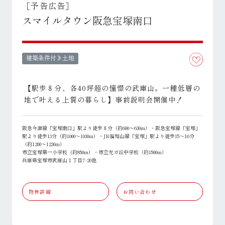
［予告広告］
スマイルタウン阪急宝塚南口
建築条件付き土地
【駅歩８分、各40坪超の憧憬の武庫山。一種低層の
地で叶える上質の暮らし】事前説明会開催中！
阪急今津線「宝塚南口」駅より徒歩８分（約600～630m）・阪急宝塚線「宝塚」
駅より徒歩13分（約1000～1030m）・JR福知山線「宝塚」駅より徒歩15～16分
（約1200～1230m）
市立宝塚第一小学校（約850m）・市立光ガ丘中学校（約1500m）
兵庫県宝塚市武庫山１丁目7-20他
物件詳細
お問い合わせ