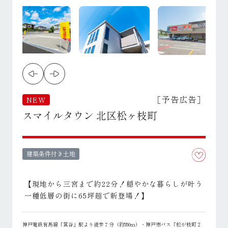
［予告広告］
NEW
スマイルタウン 北区松ヶ枝町
建築条件付き土地
【現地から三宮まで約22分！穏やかな暮らしが叶う
一種低層の街に65坪超で新登場！】
神戸電鉄有馬線「箕谷」駅より徒歩７分（約550ｍ）・神戸市バス「松が枝町２