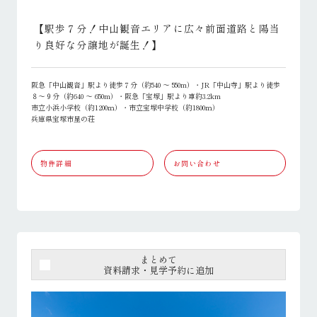
【駅歩７分！中山観音エリアに広々前面道路と陽当
り良好な分譲地が誕生！】
阪急「中山観音」駅より徒歩７分（約540 ～ 550m）・JR「中山寺」駅より徒歩
８～９分（約640 ～ 650m）・阪急「宝塚」駅より車約3.2km
市立小浜小学校（約1200ｍ）・市立宝塚中学校（約1800ｍ）
兵庫県宝塚市星の荘
物件詳細
お問い合わせ
まとめて
資料請求・見学予約に追加