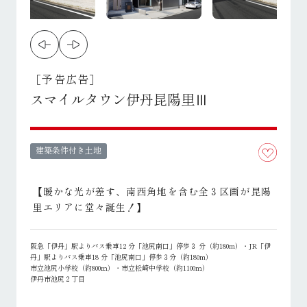
［予告広告］
スマイルタウン伊丹昆陽里Ⅲ
建築条件付き土地
【暖かな光が差す、南西角地を含む全３区画が昆陽
里エリアに堂々誕生！】
阪急「伊丹」駅よりバス乗車12 分「池尻南口」停歩３ 分（約180m）・JR「伊
丹」駅よりバス乗車18 分「池尻南口」停歩３分（約180m）
市立池尻小学校（約800ｍ）・市立松崎中学校（約1100ｍ）
伊丹市池尻２丁目