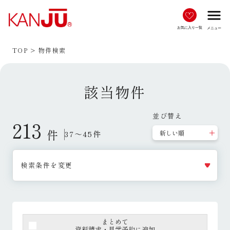
menu
お気に入り一覧
メニュー
TOP
物件検索
該当物件
並び替え
213
件
37～45件
検索条件を変更
まとめて
資料請求・見学予約に追加