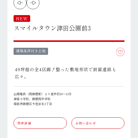
NEW
スマイルタウン津田公園前3
建築条件付き土地
49坪超の全4区画！整った敷地形状で前面道路も
広々。
山陽電鉄（西飾磨駅）より徒歩約10～13分
津田小学校、飾磨西中学校
姫路市飾磨区今在家北2丁目
物件詳細
お問い合わせ