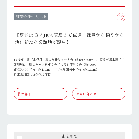
建築条件付き土地
【駅歩15分！JR大阪駅まで直通、緑豊かな穏やかな
地に新たな分譲地が誕生】
JR福知山線「北伊丹」駅より徒歩７～８分（約560～600m）、阪急宝塚本線「川
西能勢口」駅よりバス乗車９分「久代」停歩９分（約700ｍ）
市立久代小学校（約1100ｍ）・市立川西南中学校（約1200ｍ）
兵庫県川西市東久代２丁目
物件詳細
お問い合わせ
まとめて