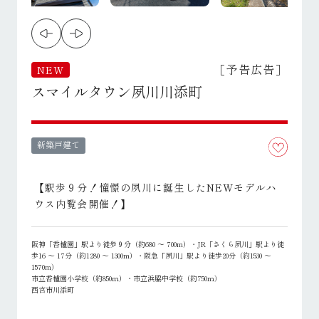
［予告広告］
NEW
スマイルタウン夙川川添町
新築戸建て
【駅歩９分！憧憬の夙川に誕生したNEWモデルハ
ウス内覧会開催！】
阪神「香櫨園」駅より徒歩９分（約680 ～ 700m）・JR「さくら夙川」駅より徒
歩16 ～ 17分（約1280 ～ 1300m）・阪急「夙川」駅より徒歩20分（約1530 ～
1570m）
市立香櫨園小学校（約850ｍ）・市立浜脇中学校（約750ｍ）
西宮市川添町