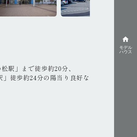
home
モデル
ハウス
松駅」まで徒歩約20分、
駅」徒歩約24分の陽当り良好な