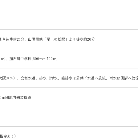
り徒歩約24分、山陽電鉄「尾上の松駅」より徒歩約20分
0ｍ)、加古川中学校(600ｍ～700ｍ)
大阪ガス）、公営水道、排水（汚水、雑排水は公共下水道へ放流、雨水は側溝へ放
.0ｍ団地内舗装道路
指定あり)