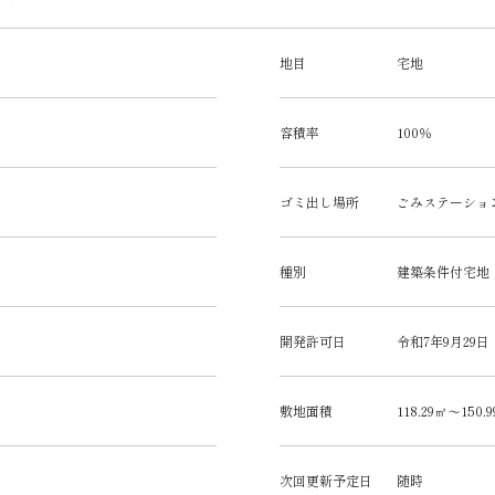
地目
宅地
容積率
100％
ゴミ出し場所
ごみステーショ
種別
建築条件付宅地
開発許可日
令和7年9月29日
敷地面積
118.29㎡～150.
次回更新予定日
随時