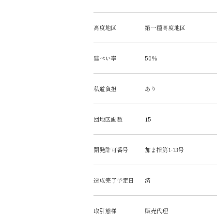
高度地区
第一種高度地区
建ぺい率
50％
私道負担
あり
団地区画数
15
開発許可番号
加ま指第1-13号
造成完了予定日
済
取引態様
販売代理