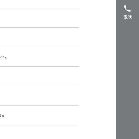
phone
電話
ンへ
99㎡