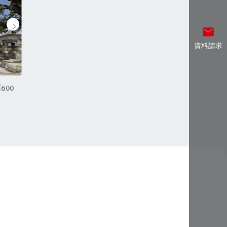
email
資料請求
歩
マックスバリュ北在家店・・・徒歩
600
加古川中学校・・・
加古川小学校・・・徒歩約15分(1100
約9分(700ｍ～750ｍ)
ｍ～700ｍ)
ｍ～1200ｍ)