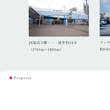
在家店・・・徒歩
マックスバリュ北在家店・・・徒歩
マッ
加古川中学校・・・徒歩約8分(600
約24分
・・徒歩約15分(1100
JR加古川駅・・・徒歩約24分
JR加古川
加
0ｍ)
約9分(700ｍ～750ｍ)
約9分(
ｍ～700ｍ)
（1700ｍ～1800ｍ）
（1700ｍ
ｍ
Property