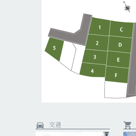
交通
directions_car
shopping_cart