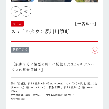
［予告広告］
NEW
スマイルタウン夙川川添町
新築戸建て
【駅歩９分！憧憬の夙川に誕生したNEWモデルハ
ウス内覧会開催！】
阪神「香櫨園」駅より徒歩９分（約680 ～ 700m）・JR「さくら夙川」駅より徒
歩16 ～ 17分（約1280 ～ 1300m）・阪急「夙川」駅より徒歩20分（約1530 ～
1570m）
市立香櫨園小学校（約850ｍ）・市立浜脇中学校（約750ｍ）
西宮市川添町