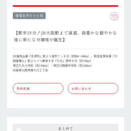
建築条件付き土地
【駅歩15分！JR大阪駅まで直通、緑豊かな穏やかな
地に新たな分譲地が誕生】
JR福知山線「北伊丹」駅より徒歩７～８分（約560～600m）、阪急宝塚本線「川
西能勢口」駅よりバス乗車９分「久代」停歩９分（約700ｍ）
市立久代小学校（約1100ｍ）・市立川西南中学校（約1200ｍ）
兵庫県川西市東久代２丁目
物件詳細
お問い合わせ
まとめて