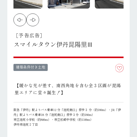
［予告広告］
スマイルタウン伊丹昆陽里Ⅲ
建築条件付き土地
【暖かな光が差す、南西角地を含む全３区画が昆陽
里エリアに堂々誕生！】
阪急「伊丹」駅よりバス乗車12 分「池尻南口」停歩３ 分（約180m）・JR「伊
丹」駅よりバス乗車18 分「池尻南口」停歩３分（約180m）
市立池尻小学校（約800ｍ）・市立松崎中学校（約1100ｍ）
伊丹市池尻２丁目