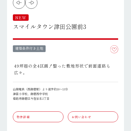
NEW
スマイルタウン津田公園前3
建築条件付き土地
49坪超の全4区画！整った敷地形状で前面道路も
広々。
山陽電鉄（西飾磨駅）より徒歩約10～13分
津田小学校、飾磨西中学校
姫路市飾磨区今在家北2丁目
物件詳細
お問い合わせ