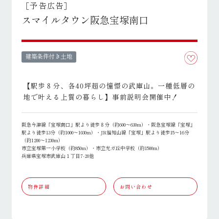
［予告広告］
スマイルタウン阪急宝塚南口
建築条件付き土地
【駅歩８分、各40坪超の憧憬の武庫山。一種低層の
地で叶える上質の暮らし】事前説明会開催中！
阪急今津線「宝塚南口」駅より徒歩８分（約600～630m）・阪急宝塚線「宝塚」
駅より徒歩13分（約1000～1030m）・JR福知山線「宝塚」駅より徒歩15～16分
（約1200～1230m）
市立宝塚第一小学校（約850m）・市立光ガ丘中学校（約1500m）
兵庫県宝塚市武庫山１丁目7-20他
物件詳細
お問い合わせ