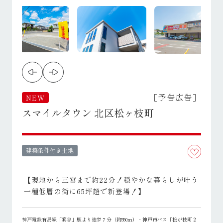
［予告広告］
NEW
スマイルタウン 北区松ヶ枝町
建築条件付き土地
【現地から三宮まで約22分！穏やかな暮らしが叶う
一種低層の街に65坪超で新登場！】
神戸電鉄有馬線「箕谷」駅より徒歩７分（約550ｍ）・神戸市バス「松が枝町２