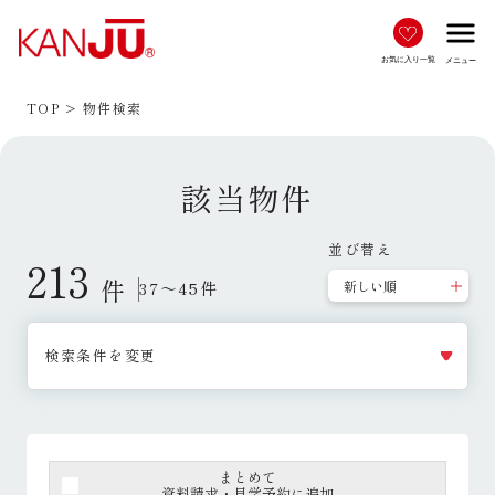
menu
お気に入り一覧
メニュー
TOP
物件検索
該当物件
並び替え
213
件
37～45件
検索条件を変更
まとめて
資料請求・見学予約に追加