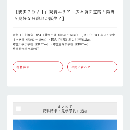
【駅歩７分！中山観音エリアに広々前面道路と陽当
り良好な分譲地が誕生！】
阪急「中山観音」駅より徒歩７分（約540 ～ 550m）・JR「中山寺」駅より徒歩
８～９分（約640 ～ 650m）・阪急「宝塚」駅より車約3.2km
市立小浜小学校（約1200ｍ）・市立宝塚中学校（約1800ｍ）
兵庫県宝塚市星の荘
物件詳細
お問い合わせ
まとめて
資料請求・見学予約に追加