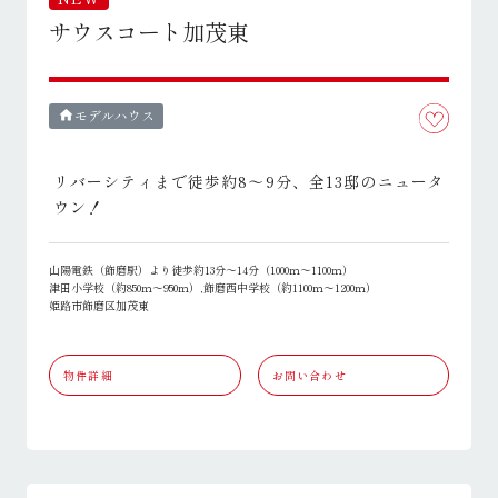
サウスコート加茂東
モデルハウス
home
リバーシティまで徒歩約8～9分、全13邸のニュータ
ウン！
山陽電鉄（飾磨駅）より徒歩約13分～14分（1000ｍ～1100ｍ）
津田小学校（約850ｍ～950ｍ）,飾磨西中学校（約1100ｍ～1200ｍ）
姫路市飾磨区加茂東
物件詳細
お問い合わせ