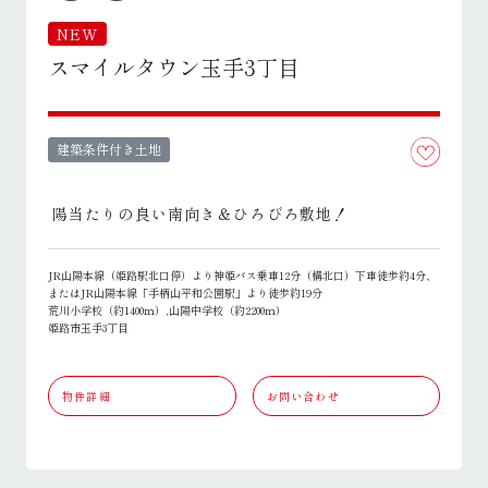
NEW
スマイルタウン玉手3丁目
建築条件付き土地
陽当たりの良い南向き＆ひろびろ敷地！
JR山陽本線（姫路駅北口停）より神姫バス乗車12分（構北口）下車徒歩約4分、
またはJR山陽本線「手柄山平和公園駅」より徒歩約19分
荒川小学校（約1400ｍ）,山陽中学校（約2200ｍ）
姫路市玉手3丁目
物件詳細
お問い合わせ