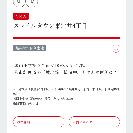
NEW
スマイルタウン東辻井4丁目
建築条件付き土地
城西小学校まで徒歩10の広々47坪。
都市計画道路「城北線」整備中、ますます便利に！
R山陽本線（姫路駅北口停）より神姫バス乗車10分（名古山北口停）下車徒歩約
2分
城西小学校（約800ｍ）,琴陵中学校（約1500ｍ）
姫路市東辻井4丁目
物件詳細
お問い合わせ