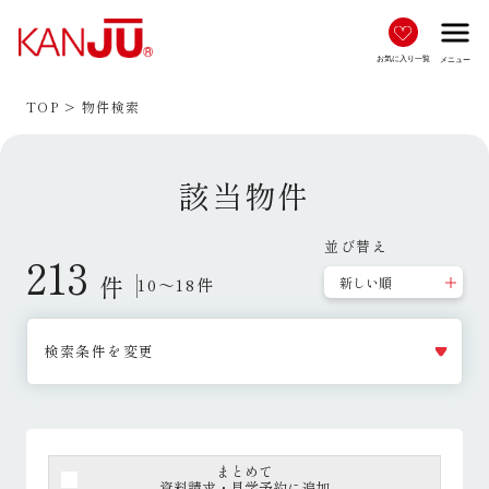
menu
お気に入り一覧
メニュー
TOP
物件検索
該当物件
並び替え
213
件
10～18件
検索条件を変更
まとめて
資料請求・見学予約に追加