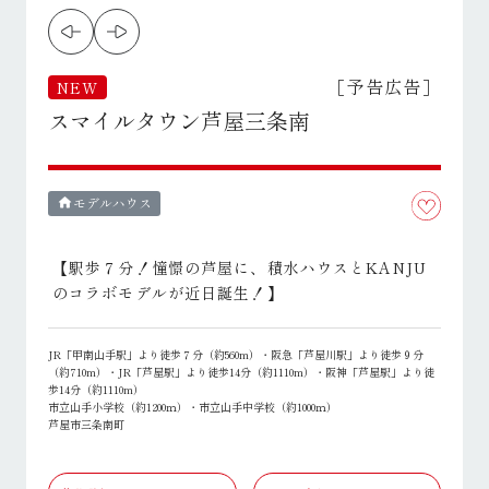
［予告広告］
NEW
スマイルタウン芦屋三条南
モデルハウス
home
【駅歩７分！憧憬の芦屋に、積水ハウスとKANJU
のコラボモデルが近日誕生！】
JR「甲南山手駅」より徒歩７分（約560m）・阪急「芦屋川駅」より徒歩９分
（約710m）・JR「芦屋駅」より徒歩14分（約1110m）・阪神「芦屋駅」より徒
歩14分（約1110m）
市立山手小学校（約1200ｍ）・市立山手中学校（約1000ｍ）
芦屋市三条南町