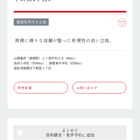
建築条件付き土地
周囲に様々な店舗が整った利便性の高い立地。
山陽電鉄（飾磨駅）より徒歩約11分（850ｍ）
高浜小学校（約800ｍ）、飾磨東中学校（約550ｍ）
姫路市飾磨区下野田１丁目
物件詳細
お問い合わせ
まとめて
資料請求・見学予約に追加