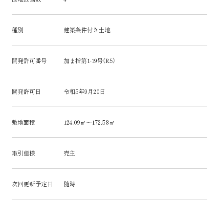
種別
建築条件付き土地
開発許可番号
加ま指第1-19号(R5)
開発許可日
令和5年9月20日
敷地面積
124.09㎡～172.58㎡
取引態様
売主
次回更新予定日
随時