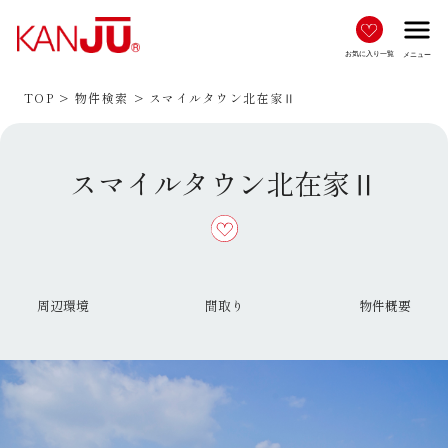
menu
お気に入り一覧
メニュー
TOP
物件検索
スマイルタウン北在家Ⅱ
スマイルタウン北在家Ⅱ
周辺環境
間取り
物件概要