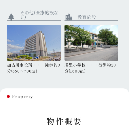
その他(医療施設な
park
location_city
ど)
教育施設
9
加古川市役所・・・徒歩約9
加古川市役所・・・徒歩約9
鳩里小学校・・・徒歩約20
鳩里小学校・・・徒歩約20
鳩
分(650～700ｍ)
分(650～700ｍ)
分
分(1600ｍ)
分(1600ｍ)
分(
Property
物件概要