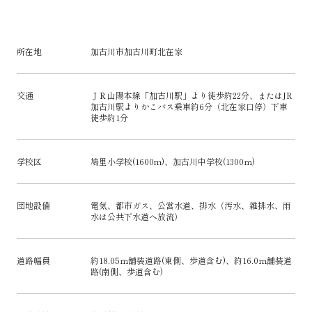
所在地
加古川市加古川町北在家
交通
ＪＲ山陽本線「加古川駅」より徒歩約22分、またはJR
加古川駅よりかこバス乗車約6分（北在家口停）下車
徒歩約1分
学校区
鳩里小学校(1600m)、加古川中学校(1300ｍ)
団地設備
電気、都市ガス、公営水道、排水（汚水、雑排水、雨
水は公共下水道へ放流）
道路幅員
約18.05ｍ舗装道路(東側、歩道含む)、約16.0ｍ舗装道
路(南側、歩道含む)