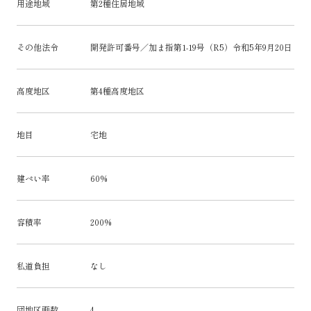
用途地域
第2種住居地域
その他法令
開発許可番号／加ま指第1-19号（R5）令和5年9月20日
高度地区
第4種高度地区
地目
宅地
建ぺい率
60%
容積率
200%
私道負担
なし
団地区画数
4