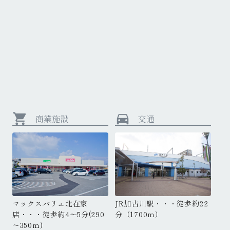
shopping_cart
directions_car
商業施設
交通
マックスバリュ北在家
マックスバリュ北在家
JR加古川駅・・・徒歩約22
JR加古川駅・・・徒歩約22
J
店・・・徒歩約4～5分(290
店・・・徒歩約4～5分(290
店
分（1700ｍ）
分（1700ｍ）
分
～350ｍ)
～350ｍ)
～