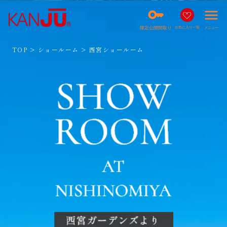
key
menu
限定公開間取り
お気に入り一覧
メニュー
TOP
ショールーム
西宮ショールーム