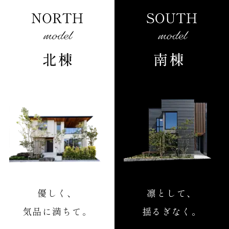
優しく、
凛として、
気品に満ちて。
揺るぎなく。