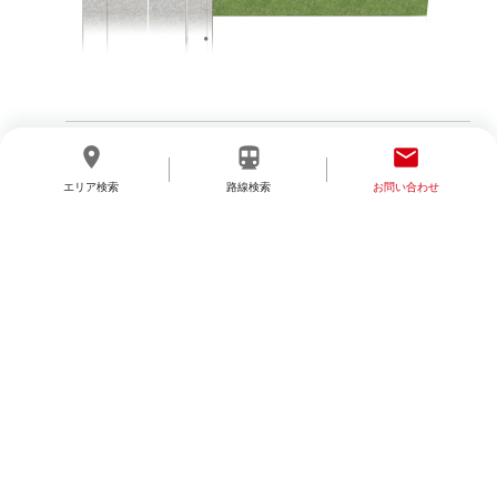
< BACK
NEXT >
location_on
directions_transit
email
エリア検索
路線検索
お問い合わせ
分譲地を探す
モデルハウス/施工事例