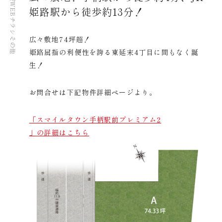
WEBチラシ
姫路駅から徒歩約13分！
広々敷地74坪超！
その他
姫路屈指の利便性を誇る東延末4丁目に間もなく誕
生！
お問合せは下記物件詳細ページより。
「スマイルタウン手柄駅前プレミアム2
」の詳細はこちら