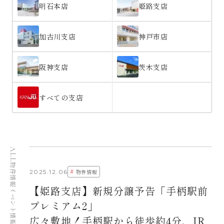
明石本店
姫路支店
加古川支店
神戸市店
阪神支店
茨木支店
すべての支店
ALL
物件情報
#
2025.12.06
物件情報
【姫路支店】新規分譲予告「手柄駅前
イベント情報
プレミアム2」
広々敷地！手柄駅から徒歩約4分、JR