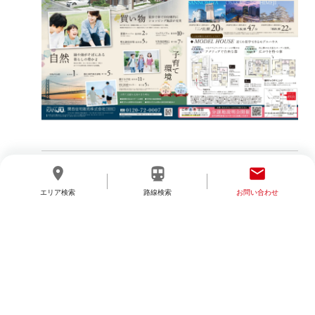
< BACK
NEXT >
location_on
directions_transit
email
エリア検索
路線検索
お問い合わせ
分譲地を探す