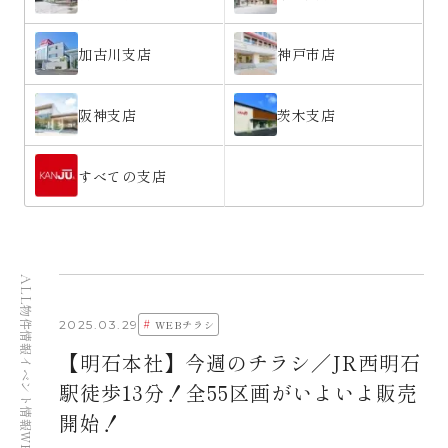
加古川支店
神戸市店
阪神支店
茨木支店
すべての支店
ALL
物件情報
#
2025.03.29
WEBチラシ
【明石本社】今週のチラシ／JR西明石
イベント情報
駅徒歩13分！全55区画がいよいよ販売
開始！