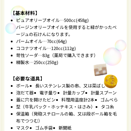
【基本材料】
ピュアオリーブオイル…500cc(458g)
バージンオリーブオイルを使用すると緑がかったベ
ージュの石けんになります。
パームオイル…70cc(64g)
ココナツオイル…120cc(112g)
苛性ソーダ…83g（薬局で購入できます）
精製水…250cc(250g)
【必要な道具】
ボール
長いステンレス製の串、又は菜ばし
泡だて器
電子量り
計量カップ
計量スプーン
蓋に穴を開けたビン
料理用温度計2本
ゴムベら
型（牛乳パック・ホッチキス・はさみ）
タコ糸
保温箱（発砲スチロールの箱、又は段ボール箱を毛
布でつつむ）
マスク
ゴム手袋
新聞紙