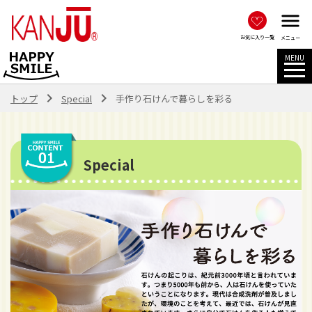
menu
お気に入り一覧
メニュー
navigate_next
navigate_next
トップ
Special
手作り石けんで暮らしを彩る
Special