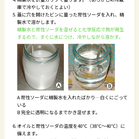
庫で冷やしておくとよい）
蓋に穴を開けたビンに量った苛性ソーダを入れ、精
製水で溶かします。
精製水と苛性ソーダを混ぜると化学反応で熱が発生
するので、すぐに水につけ、冷やしながら溶かす。
A 苛性ソーダに精製水を入れたばかり…白くにごって
いる
B 完全に透明になるまでかき混ぜます。
オイルと苛性ソーダの温度を40℃（38℃～40℃）に
備えます。