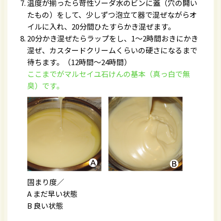
温度が揃ったら苛性ソーダ水のビンに蓋（穴の開い
たもの）をして、少しずつ泡立て器で混ぜながらオ
イルに入れ、20分間ひたすらかき混ぜます。
20分かき混ぜたらラップをし、1〜2時間おきにかき
混ぜ、カスタードクリームくらいの硬さになるまで
待ちます。（12時間〜24時間）
ここまでがマルセイユ石けんの基本（真っ白で無
臭）です。
固まり度／
A まだ早い状態
B 良い状態