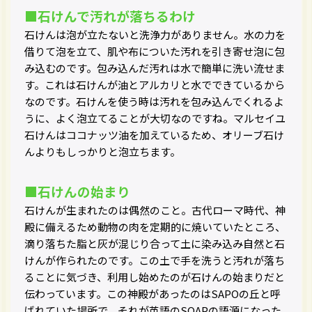
■石けんで汚れが落ちるわけ
石けんは泡が立たないと洗浄力がありません。水の力を
借りて泡を立て、肌や布についた汚れを引き寄せ泡に包
み込むのです。包み込んだ汚れは水で簡単に洗い流せま
す。これは石けんが油とアルカリと水でできているから
なのです。石けんを使う時は汚れを包み込んでくれるよ
うに、よく泡立てることが大切なのですね。マルセイユ
石けんはココナッツ油を加えているため、オリーブ石け
んよりもしっかりと泡立ちます。
■石けんの始まり
石けんが生まれたのは偶然のこと。古代ローマ時代、神
殿に備えるため動物の肉を定期的に焼いていたところ、
滴り落ちた脂と灰が混じり合って土に染み込み自然と石
けんが作られたのです。この土で手を洗うと汚れが落ち
ることに気づき、利用し始めたのが石けんの始まりだと
伝わっています。この神殿があったのはSAPOの丘と呼
ばれていた場所で、それが英語のSOAPの語源になった