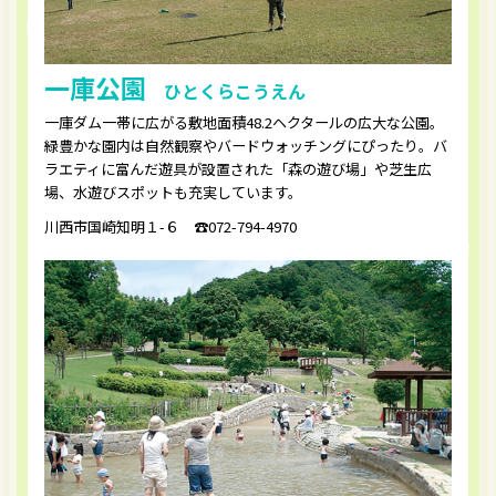
一庫公園
ひとくらこうえん
一庫ダム一帯に広がる敷地面積48.2ヘクタールの広大な公園。
緑豊かな園内は自然観察やバードウォッチングにぴったり。バ
ラエティに富んだ遊具が設置された「森の遊び場」や芝生広
場、水遊びスポットも充実しています。
川西市国崎知明１-６ ☎︎072-794-4970