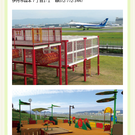
伊丹市森本７丁目1-１ ☎︎072-772-3447