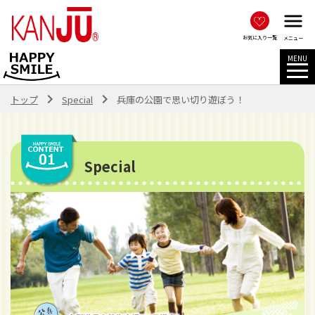
menu
お気に入り一覧
メニュー
navigate_next
navigate_next
トップ
Special
兵庫の公園で思い切り遊ぼう！
Special