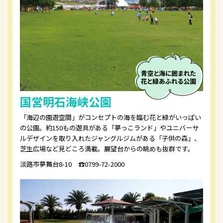
国営明石海峡公園
「海辺の園遊空間」がコンセプトの海を臨む花と緑がいっぱい
の公園。約150もの遊具がある「夢っこランド」やユニバーサ
ルデザインを取り入れたジャングルジムがある「子供の森」、
芝生広場など見どころ満載。展望台からの眺めも抜群です。
淡路市夢舞台8-10 ☎︎0799-72-2000