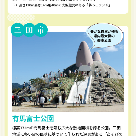
下）長さ130m高さ14m幅40mの大型遊具のある「夢っこランド」
有馬富士公園
標高374mの有馬富士を臨む広大な敷地面積を誇る公園。三田
地域に多い雷の民話に基づいて作られた遊具がある「あそびの