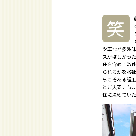
や車など多趣
スがほしかった
住を含めて数
られるかを各
らこそある程
とご夫妻。ち
住に決めてい