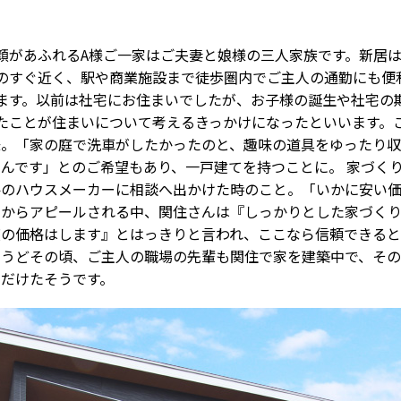
顔があふれるA様ご一家はご夫妻と娘様の三人家族です。新居
のすぐ近く、駅や商業施設まで徒歩圏内でご主人の通勤にも便
ます。以前は社宅にお住まいでしたが、お子様の誕生や社宅の
たことが住まいについて考えるきっかけになったといいます。
味。「家の庭で洗車がしたかったのと、趣味の道具をゆったり収
んです」とのご希望もあり、一戸建てを持つことに。 家づく
件のハウスメーカーに相談へ出かけた時のこと。「いかに安い
社からアピールされる中、関住さんは『しっかりとした家づく
度の価格はします』とはっきりと言われ、ここなら信頼できる
ょうどその頃、ご主人の職場の先輩も関住で家を建築中で、その
ただけたそうです。