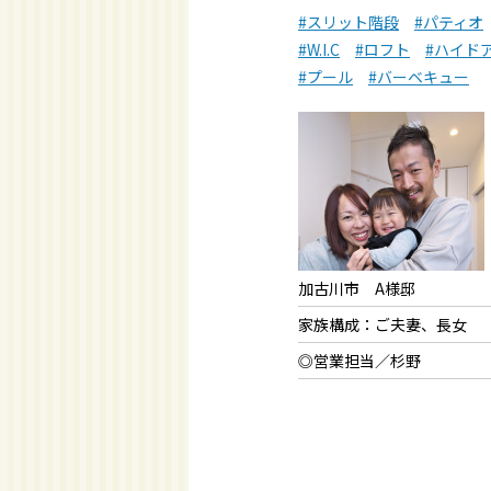
#スリット階段
#パティオ
#W.I.C
#ロフト
#ハイド
#プール
#バーベキュー
加古川市 A様邸
家族構成：ご夫妻、長女
◎営業担当／杉野