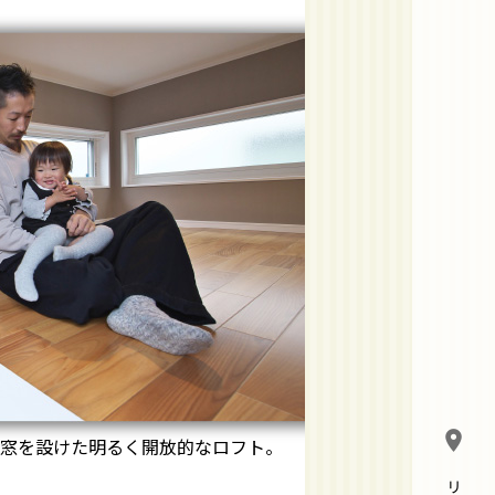
location_on
に窓を設けた明るく開放的なロフト。