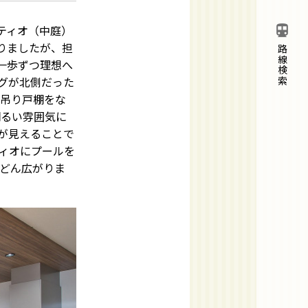
directions_transit
ティオ（中庭）
りましたが、担
路線検索
一歩ずつ理想へ
グが北側だった
は吊り戸棚をな
明るい雰囲気に
が見えることで
ィオにプールを
どん広がりま