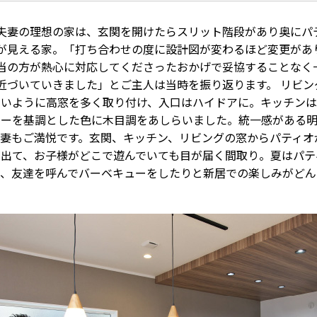
夫妻の理想の家は、玄関を開けたらスリット階段があり奥にパ
が見える家。「打ち合わせの度に設計図が変わるほど変更があ
当の方が熱心に対応してくださったおかげで妥協することなく
近づいていきました」とご主人は当時を振り返ります。 リビン
ないように高窓を多く取り付け、入口はハイドアに。キッチン
レーを基調とした色に木目調をあしらいました。統一感がある
夫妻もご満悦です。玄関、キッチン、リビングの窓からパティオ
が出て、お子様がどこで遊んでいても目が届く間取り。夏はパテ
り、友達を呼んでバーベキューをしたりと新居での楽しみがどん