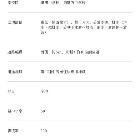
学校区
津田小学校、飾磨西中学校
団地設備
電気（関西電力）、都市ガス、公営水道、排水（汚
水・雑排水／公共下水道へ放流、雨水／道路側へ放
流）
道路幅員
西側：約6ｍ、東側：約10ｍ舗装道
用途地域
第二種中高層住居専用地域
地目
宅地
建ぺい率
60
容積率
200