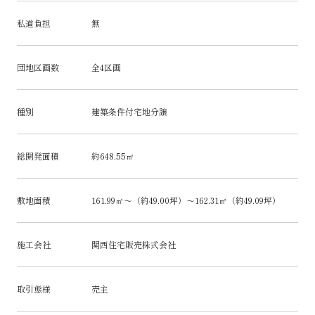
私道負担
無
団地区画数
全4区画
種別
建築条件付宅地分譲
総開発面積
約648.55㎡
敷地面積
161.99㎡～（約49.00坪）～162.31㎡（約49.09坪）
施工会社
関西住宅販売株式会社
取引態様
売主