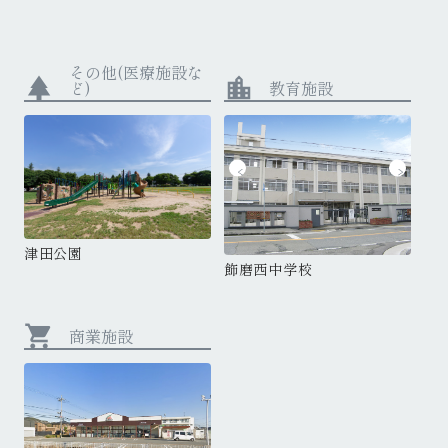
その他(医療施設な
park
location_city
ど)
教育施設
津
津田公園
津田公園
津田小学校
飾磨西中学校
shopping_cart
商業施設