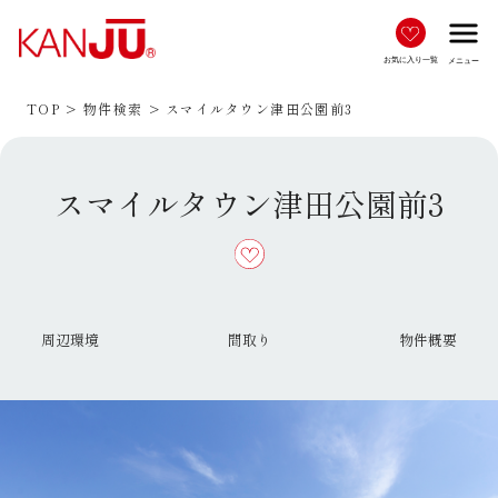
menu
お気に入り一覧
メニュー
TOP
物件検索
スマイルタウン津田公園前3
スマイルタウン津田公園前3
周辺環境
間取り
物件概要