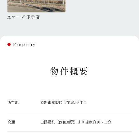
Aコープ 玉手店
Aコープ 玉手店
A
Property
物件概要
所在地
姫路市飾磨区今在家北2丁目
交通
山陽電鉄（西飾磨駅）より徒歩約10～13分