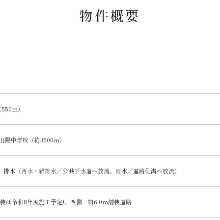
物件概要
550ｍ）
山陽中学校（約3600ｍ）
、排水（汚水・雑排水／公共下水道へ放流、雨水／道路側溝へ放流）
舗装は令和8年度施工予定)、西側：約6.0ｍ舗装道路