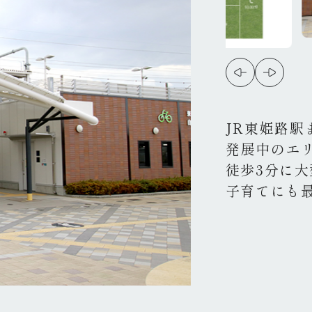
JR東姫路駅
発展中のエ
徒歩3分に
子育てにも