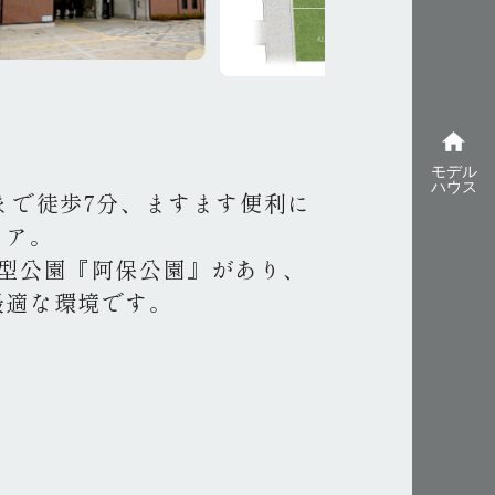
home
モデル
ハウス
まで徒歩7分、ますます便利に
リア。
大型公園『阿保公園』があり、
最適な環境です。