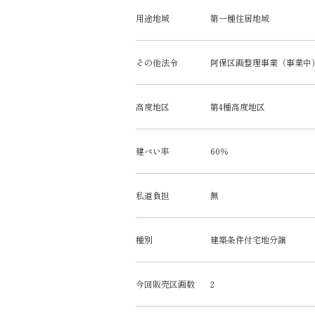
用途地域
第一種住居地域
その他法令
阿保区画整理事業（事業中
高度地区
第4種高度地区
建ぺい率
60％
私道負担
無
種別
建築条件付宅地分譲
今回販売区画数
2