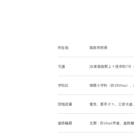
所在地
姫路市阿保
交通
JR東姫路駅より徒歩約7分（
学校区
城陽小学校（約1500ｍ）、
団地設備
電気、都市ガス、公営水道
道路幅員
北側：約16ｍ(歩道、道路