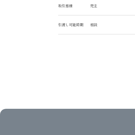
取引態様
売主
引渡し可能時期
相談