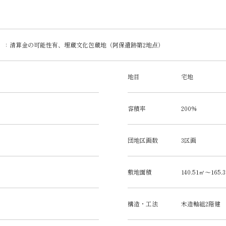
）：清算金の可能性有、埋蔵文化包蔵地（阿保遺跡第2地点）
地目
宅地
容積率
200%
団地区画数
3区画
敷地面積
140.51㎡～165.
構造・工法
木造軸組2階建