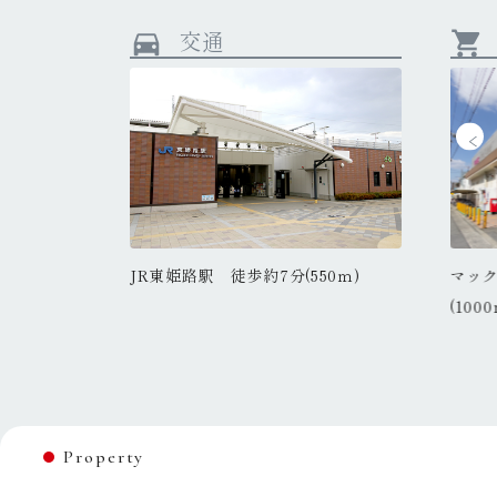
交通
directions_car
shopping_cart
城陽小学校 徒歩約19分(1500ｍ)
城
(550ｍ)
JR東姫路駅 徒歩約7分(550ｍ)
JR東姫路
西店 徒歩約15分
マック
ハローズ東姫路店 徒歩約9分(650
(1000
ｍ)
Property