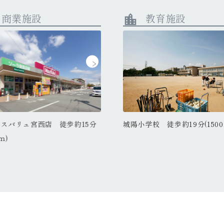
商業施設
教育施設
location_city
陽小学校 徒歩約19分(1500ｍ)
城陽小学校 徒歩約19分(1500
駅 徒歩約7分(550ｍ)
JR東姫路駅 徒歩約7分(550ｍ)
スバリュ宮西店 徒歩約15分
ハローズ東姫路店 徒歩約9分(65
ｍ)
ｍ)