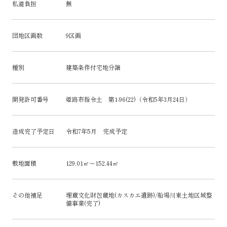
私道負担
無
団地区画数
9区画
種別
建築条件付宅地分譲
開発許可番号
姫路市指令土 第1-96(22)（令和5年3月24日）
造成完了予定日
令和7年5月 完成予定
敷地面積
129.01㎡～152.44㎡
その他補足
埋蔵文化財包蔵地(カスカエ遺跡)/船場川東土地区域整
備事業(完了)