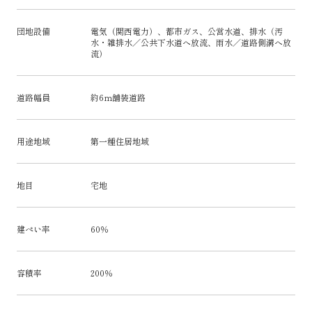
団地設備
電気（関西電力）、都市ガス、公営水道、排水（汚
水・雑排水／公共下水道へ放流、雨水／道路側溝へ放
流）
道路幅員
約6ｍ舗装道路
用途地域
第一種住居地域
地目
宅地
建ぺい率
60％
容積率
200％