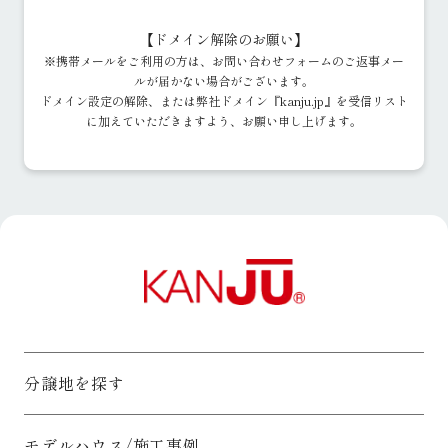
2.お客様情報の取得について
○ 適法かつ公正な手段によって、お客様情報を取得いたしま
【ドメイン解除のお願い】
す。
※携帯メールをご利用の方は、お問い合わせフォームのご返事メー
3.お客様情報の安全管理について
ルが届かない場合がございます。
○ お客様情報の漏えい、紛失、破壊、改ざん等を防止するた
ドメイン設定の解除、または弊社ドメイン『kanju.jp』を受信リスト
め、必要な対策を講じて適切な安全管理をおこないます。
に加えていただきますよう、お願い申し上げます。
4.組織体制について
○ お客様情報の取扱いに関する規程等を定め、従業者（役員、
社員、嘱託社員、派遣社員等）、その他関係者に周知徹底して
実施し、維持・改善してまいります。
5.お客様情報の第三者提供について
○ 「個人情報の保護に関する法律」その他の法令に定める場合
を除き、お客様情報をあらかじめお客様の同意を得ることなく
第三者に提供することはありません。
6.お客様情報の業務委託先への提供について
○ 利用目的の達成に必要な範囲内でお客様情報を業務委託先へ
提供することがあります。
○ 業務委託先については、適切にお客様情報を取り扱う者を選
定し、必要かつ適切な監督をおこないます。
分譲地を探す
7.お客様情報の共同利用について
○ 利用目的の達成のためにお客様情報を関西住宅販売で共同利
用いたします。
モデルハウス/施工事例