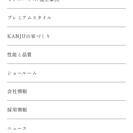
8.お客様情報の開示、訂正、削除、利用停止等について
○ 保有するお客様情報について、お客様ご本人から開示、訂
正、削除、利用停止等の求めがあった場合には、合理的な期間
プレミアムスタイル
および範囲で、誠意をもって速やかに対応します。
具体的には、以下の内容にしたがってお客様情報を取り扱いま
す。
KANJUの家づくり
1.お客様情報の利用目的について
お客様情報を以下の目的で利用いたします。（「お客様情報」
とは、お客様の個人情報であって、その情報に含まれる氏名、
性能と品質
住所等によりお客様個人を識別できるものをいいます。）
1) お客様のお住まいづくりに関する関西住宅販売からの情報提
供や販売活動をおこなうために利用いたします。
2) 関西住宅販売からの下記事業に関する情報提供や販売活動、
ショールーム
サービス等の提供、マーケティング活動（アンケートのお願い
等）をおこなうために利用いたします。
（ア） 住宅等（戸建住宅、集合住宅）の建築工事
会社情報
（イ） 住宅等の企画・設計・調査
（ウ） 住宅等用部資材の供給
（エ） 住宅等のローン、保険
採用情報
（オ） 住宅等のアフターサービス、リフォーム工事
（カ） 不動産の売買およびその代理・仲介・管理
3) 上記事業に関する商品等の開発・改善をおこなうために利用
ニュース
いたします。