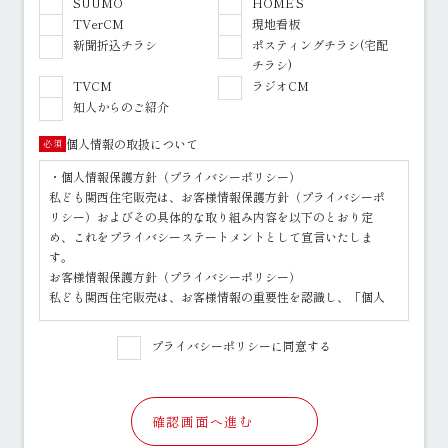
SUUMO
HOME’S
TVerCM
現地看板
新聞折込チラシ
ポスティングチラシ(宅配
チラシ)
TVCM
ラジオCM
知人からのご紹介
個人情報の取扱について
必須
・個人情報保護方針（プライバシーポリシー）
私ども関西住宅販売は、お客様情報保護方針（プライバシーポ
リシー）およびその具体的な取り組み内容を以下のとおり定
め、これをプライバシーステートメントとして宣言いたしま
す。
お客様情報保護方針（プライバシーポリシー）
私ども関西住宅販売は、お客様情報の重要性を認識し、「個人
情報の保護に関する法律」その他の関係法令を遵守するととも
に、以下の方針に基づきお客様情報を取り扱います。
プライバシーポリシーに同意する
1.お客様情報の利用目的について
○ お客様情報の利用目的につきましては、お客様情報の取得の
際にお客様に明示いたします。
○ その利用目的の達成に必要な範囲内でお客様情報を取り扱い
確認画面へ進む
ます。