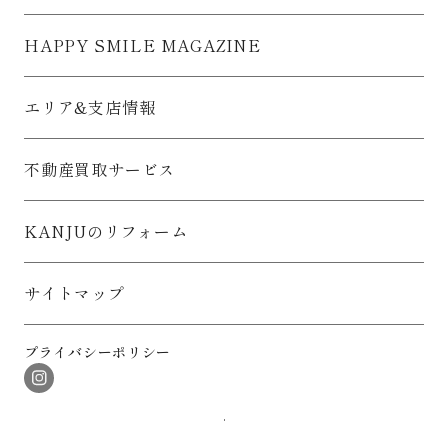
4) 1)～2)に係る各種セミナー・イベントのご案内のために利用
いたします。
HAPPY SMILE MAGAZINE
5) 上記1)～4)の利用目的を達成するために、郵便、電話、電子
メール等による連絡をおこなう場合に利用いたします。
6) 上記1)～4)の利用目的を達成するため、下記５に記載する範
エリア&支店情報
囲内でのお客様情報の第三者への提供のために利用いたしま
す。
※関西住宅販売において、「個人情報の保護に関する法律」が
不動産買取サービス
全面施行される以前より保有するお客様情報に関しましても、
上記の目的で利用いたします。
2.お客様情報の取得について
KANJUのリフォーム
お客様情報は、お客様から直接取得するか否かにかかわらず、
適法かつ公正な手段によって取得いたします。
3.お客様情報の安全管理について
サイトマップ
お客様情報の漏えい、紛失、破壊、改ざん等を防止するため、
組織体制の整備、従業者に対する教育・研修の実施、盗難等の
防止、情報システムについてのセキュリティ対策等、必要かつ
プライバシーポリシー
適切な安全管理措置を講じてまいります。
4.お客様情報の安全管理について
お客様情報保護のための組織体制は次のとおりです。
1) 関西住宅販売に「お客様情報保護管理責任者」を置き、お客
様情報保護に関する統括責任者とします。