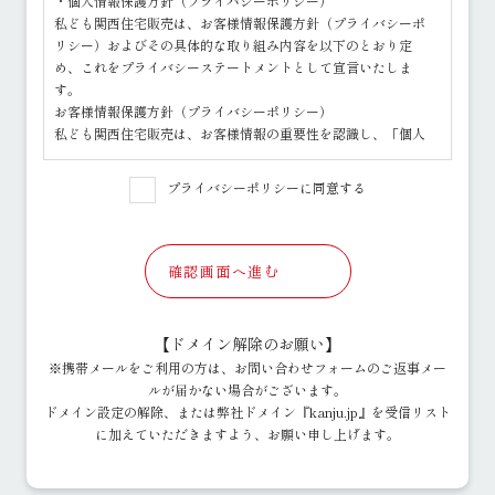
・個人情報保護方針（プライバシーポリシー）
私ども関西住宅販売は、お客様情報保護方針（プライバシーポ
リシー）およびその具体的な取り組み内容を以下のとおり定
め、これをプライバシーステートメントとして宣言いたしま
す。
お客様情報保護方針（プライバシーポリシー）
私ども関西住宅販売は、お客様情報の重要性を認識し、「個人
情報の保護に関する法律」その他の関係法令を遵守するととも
に、以下の方針に基づきお客様情報を取り扱います。
プライバシーポリシーに同意する
1.お客様情報の利用目的について
○ お客様情報の利用目的につきましては、お客様情報の取得の
際にお客様に明示いたします。
○ その利用目的の達成に必要な範囲内でお客様情報を取り扱い
確認画面へ進む
ます。
2.お客様情報の取得について
○ 適法かつ公正な手段によって、お客様情報を取得いたしま
【ドメイン解除のお願い】
す。
※携帯メールをご利用の方は、お問い合わせフォームのご返事メー
3.お客様情報の安全管理について
ルが届かない場合がございます。
○ お客様情報の漏えい、紛失、破壊、改ざん等を防止するた
ドメイン設定の解除、または弊社ドメイン『kanju.jp』を受信リスト
め、必要な対策を講じて適切な安全管理をおこないます。
に加えていただきますよう、お願い申し上げます。
4.組織体制について
○ お客様情報の取扱いに関する規程等を定め、従業者（役員、
社員、嘱託社員、派遣社員等）、その他関係者に周知徹底して