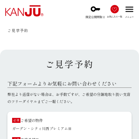
key
menu
限定公開間取り
お気に入り一覧
メニュー
ご見学予約
ご見学予約
下記フォームよりお気軽にお問い合わせください
弊社より返信がない場合は、お手数ですが、ご希望の分譲地取り扱い支店
のフリーダイヤルまでご一報ください。
ご希望の物件
必須
ガーデン・シティ川西プレミアムⅢ