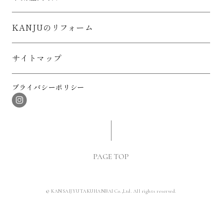
上記の目的で利用いたします。
2.お客様情報の取得について
KANJUのリフォーム
お客様情報は、お客様から直接取得するか否かにかかわらず、
適法かつ公正な手段によって取得いたします。
3.お客様情報の安全管理について
サイトマップ
お客様情報の漏えい、紛失、破壊、改ざん等を防止するため、
組織体制の整備、従業者に対する教育・研修の実施、盗難等の
防止、情報システムについてのセキュリティ対策等、必要かつ
プライバシーポリシー
適切な安全管理措置を講じてまいります。
4.お客様情報の安全管理について
お客様情報保護のための組織体制は次のとおりです。
1) 関西住宅販売に「お客様情報保護管理責任者」を置き、お客
様情報保護に関する統括責任者とします。
2) 見直しおよび改善のため、社内監査を実施します。
3) 関西住宅販売のすべての従業者（役員、社員、嘱託社員、派
PAGE TOP
遣社員等）に対して、社内規程に基づき、個人情報の保護に関
する法律その他の関係法令の遵守および当プライバシーステー
トメントの趣旨理解を徹底するため、定期的に教育・研修を実
施し、必要かつ適切な監督をおこないます。
© KANSAIJYUTAKUHANBAI Co.,Ltd. All rights reserved.
5.お客様情報の第三者提供について
あらかじめお客様の同意を得ることなくお客様情報を第三者に
提供することができるケースとして法令に定める場合のうち、