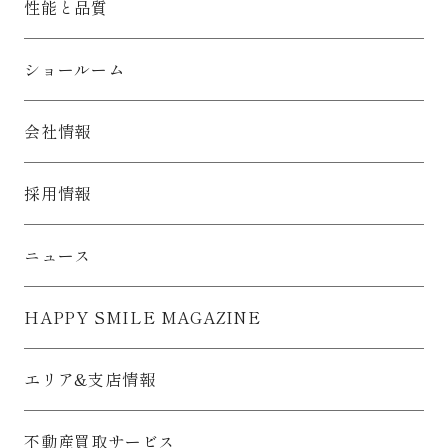
性能と品質
住所等によりお客様個人を識別できるものをいいます。）
1) お客様のお住まいづくりに関する関西住宅販売からの情報提
供や販売活動をおこなうために利用いたします。
2) 関西住宅販売からの下記事業に関する情報提供や販売活動、
ショールーム
サービス等の提供、マーケティング活動（アンケートのお願い
等）をおこなうために利用いたします。
（ア） 住宅等（戸建住宅、集合住宅）の建築工事
会社情報
（イ） 住宅等の企画・設計・調査
（ウ） 住宅等用部資材の供給
（エ） 住宅等のローン、保険
採用情報
（オ） 住宅等のアフターサービス、リフォーム工事
（カ） 不動産の売買およびその代理・仲介・管理
3) 上記事業に関する商品等の開発・改善をおこなうために利用
ニュース
いたします。
4) 1)～2)に係る各種セミナー・イベントのご案内のために利用
いたします。
HAPPY SMILE MAGAZINE
5) 上記1)～4)の利用目的を達成するために、郵便、電話、電子
メール等による連絡をおこなう場合に利用いたします。
6) 上記1)～4)の利用目的を達成するため、下記５に記載する範
エリア&支店情報
囲内でのお客様情報の第三者への提供のために利用いたしま
す。
※関西住宅販売において、「個人情報の保護に関する法律」が
不動産買取サービス
全面施行される以前より保有するお客様情報に関しましても、