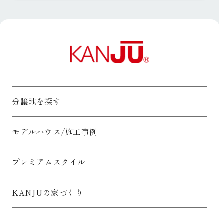
実施し、維持・改善してまいります。
5.お客様情報の第三者提供について
○ 「個人情報の保護に関する法律」その他の法令に定める場合
を除き、お客様情報をあらかじめお客様の同意を得ることなく
第三者に提供することはありません。
6.お客様情報の業務委託先への提供について
○ 利用目的の達成に必要な範囲内でお客様情報を業務委託先へ
提供することがあります。
○ 業務委託先については、適切にお客様情報を取り扱う者を選
定し、必要かつ適切な監督をおこないます。
分譲地を探す
7.お客様情報の共同利用について
○ 利用目的の達成のためにお客様情報を関西住宅販売で共同利
用いたします。
モデルハウス/施工事例
8.お客様情報の開示、訂正、削除、利用停止等について
○ 保有するお客様情報について、お客様ご本人から開示、訂
正、削除、利用停止等の求めがあった場合には、合理的な期間
プレミアムスタイル
および範囲で、誠意をもって速やかに対応します。
具体的には、以下の内容にしたがってお客様情報を取り扱いま
す。
KANJUの家づくり
1.お客様情報の利用目的について
お客様情報を以下の目的で利用いたします。（「お客様情報」
とは、お客様の個人情報であって、その情報に含まれる氏名、