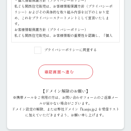
・個人情報保護方針（プライバシーポリシー）
私ども関西住宅販売は、お客様情報保護方針（プライバシーポ
リシー）およびその具体的な取り組み内容を以下のとおり定
め、これをプライバシーステートメントとして宣言いたしま
す。
お客様情報保護方針（プライバシーポリシー）
私ども関西住宅販売は、お客様情報の重要性を認識し、「個人
情報の保護に関する法律」その他の関係法令を遵守するととも
に、以下の方針に基づきお客様情報を取り扱います。
プライバシーポリシーに同意する
1.お客様情報の利用目的について
○ お客様情報の利用目的につきましては、お客様情報の取得の
際にお客様に明示いたします。
○ その利用目的の達成に必要な範囲内でお客様情報を取り扱い
確認画面へ進む
ます。
2.お客様情報の取得について
○ 適法かつ公正な手段によって、お客様情報を取得いたしま
【ドメイン解除のお願い】
す。
※携帯メールをご利用の方は、お問い合わせフォームのご返事メー
3.お客様情報の安全管理について
ルが届かない場合がございます。
○ お客様情報の漏えい、紛失、破壊、改ざん等を防止するた
ドメイン設定の解除、または弊社ドメイン『kanju.jp』を受信リスト
め、必要な対策を講じて適切な安全管理をおこないます。
に加えていただきますよう、お願い申し上げます。
4.組織体制について
○ お客様情報の取扱いに関する規程等を定め、従業者（役員、
社員、嘱託社員、派遣社員等）、その他関係者に周知徹底して