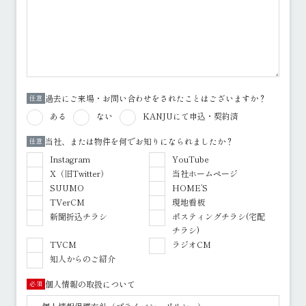
過去にご来場・お問い合わせをされたことはございますか？
任意
ある
ない
KANJUにて申込・契約済
当社、または物件を何でお知りになられましたか？
任意
Instagram
YouTube
X（旧Twitter）
当社ホームページ
SUUMO
HOME’S
TVerCM
現地看板
新聞折込チラシ
ポスティングチラシ(宅配
チラシ)
TVCM
ラジオCM
知人からのご紹介
個人情報の取扱について
必須