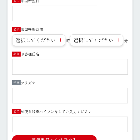
来場希望日
必須
希望来場時間
必須
時
分
お客様氏名
必須
フリガナ
任意
郵便番号※ハイフンなしでご入力ください
必須
郵便番号から住所を入