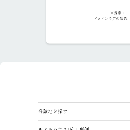
4.組織体制について
○ お客様情報の取扱いに関する
※携帯メー
し、維持・改善してまいります。
ドメイン設定の解除、
5.お客様情報の第三者提供につい
○ 「個人情報の保護に関する法
に提供することはありません。
6.お客様情報の業務委託先への提
○ 利用目的の達成に必要な範囲
○ 業務委託先については、適切
7.お客様情報の共同利用について
○ 利用目的の達成のためにお客
8.お客様情報の開示、訂正、削除
○ 保有するお客様情報について
囲で、誠意をもって速やかに対応
具体的には、以下の内容にしたが
1.お客様情報の利用目的について
お客様情報を以下の目的で利用い
によりお客様個人を識別できるも
分譲地を探す
1) お客様のお住まいづくりに関
2) 関西住宅販売からの下記事業
おこなうために利用いたします。
モデルハウス/施工事例