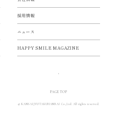
宅）の建築工事
採用情報
、リフォーム工事
ニュース
理・仲介・管理
発・改善をおこなうために利用いたします。
・イベントのご案内のために利用いたします。
HAPPY SMILE MAGAZINE
達成するために、郵便、電話、電子メール等による連絡をおこなう場合
達成するため、下記５に記載する範囲内でのお客様情報の第三者への提
情報の保護に関する法律」が全面施行される以前より保有するお客
得するか否かにかかわらず、適法かつ公正な手段によって取得いた
、改ざん等を防止するため、組織体制の整備、従業者に対する教育
PAGE TOP
ティ対策等、必要かつ適切な安全管理措置を講じてまいります。
© KANSAIJYUTAKUHANBAI Co.,Ltd. All rights reserved.
は次のとおりです。
保護管理責任者」を置き、お客様情報保護に関する統括責任者とし