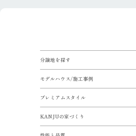
7.お客様情報の共同利用について
○ 利用目的の達成のためにお客
8.お客様情報の開示、訂正、削除
○ 保有するお客様情報について
囲で、誠意をもって速やかに対応
具体的には、以下の内容にしたが
1.お客様情報の利用目的について
お客様情報を以下の目的で利用い
によりお客様個人を識別できるも
分譲地を探す
1) お客様のお住まいづくりに関
2) 関西住宅販売からの下記事業
おこなうために利用いたします。
モデルハウス/施工事例
（ア） 住宅等（戸建住宅、集合住
（イ） 住宅等の企画・設計・調査
プレミアムスタイル
（ウ） 住宅等用部資材の供給
（エ） 住宅等のローン、保険
（オ） 住宅等のアフターサービス
KANJUの家づくり
（カ） 不動産の売買およびその代
3) 上記事業に関する商品等の開
4) 1)～2)に係る各種セミナー
性能と品質