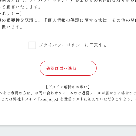
報保護方針（プライバシーポリシー）およびその具体的な取り組み
して宣言いたします。
ーポリシー）
報の重要性を認識し、「個人情報の保護に関する法律」その他の関
り扱います。
ましては、お客様情報の取得の際にお客様に明示いたします。
プライバシーポリシーに同意する
範囲内でお客様情報を取り扱います。
、お客様情報を取得いたします。
確認画面へ進む
破壊、改ざん等を防止するため、必要な対策を講じて適切な安全管
規程等を定め、従業者（役員、社員、嘱託社員、派遣社員等）、そ
【ドメイン解除のお願い】
ルをご利用の方は、お問い合わせフォームのご返信メールが届かない場合が
または弊社ドメイン『kanju.jp』を受信リストに加えていただきますよう
て
律」その他の法令に定める場合を除き、お客様情報をあらかじめお
供について
内でお客様情報を業務委託先へ提供することがあります。
にお客様情報を取り扱う者を選定し、必要かつ適切な監督をおこな