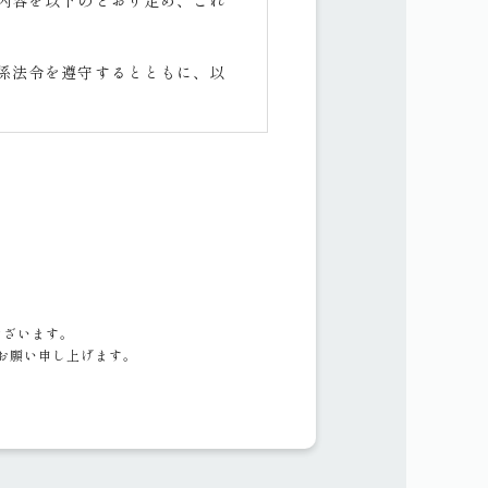
内容を以下のとおり定め、これ
係法令を遵守するとともに、以
理をおこないます。
の他関係者に周知徹底して実施
ございます。
、お願い申し上げます。
客様の同意を得ることなく第三者
います。