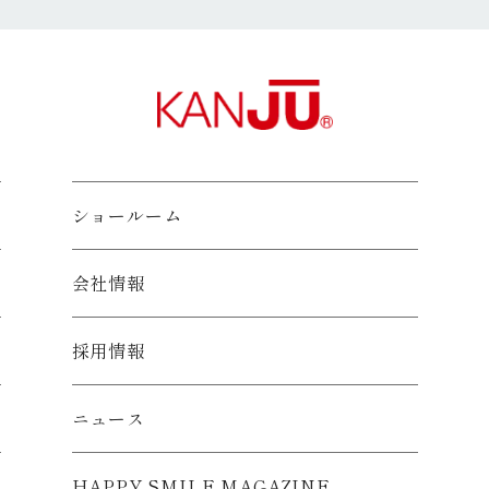
様情報を関西住宅販売で共同利用いたします。
、利用停止等について
、お客様ご本人から開示、訂正、削除、利用停止等の求めがあった
します。
ってお客様情報を取り扱います。
たします。（「お客様情報」とは、お客様の個人情報であって、そ
のをいいます。）
ショールーム
する関西住宅販売からの情報提供や販売活動をおこなうために利用
に関する情報提供や販売活動、サービス等の提供、マーケティング
会社情報
宅）の建築工事
採用情報
、リフォーム工事
ニュース
理・仲介・管理
発・改善をおこなうために利用いたします。
・イベントのご案内のために利用いたします。
HAPPY SMILE MAGAZINE