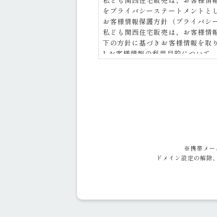
私ども関西住宅販売は、お客様情
をプライバシーステートメントと
お客様情報保護方針（プライバシ
私ども関西住宅販売は、お客様情
下の方針に基づきお客様情報を取
1.お客様情報の利用目的について
○ お客様情報の利用目的につき
○ その利用目的の達成に必要な
2.お客様情報の取得について
○ 適法かつ公正な手段によって
3.お客様情報の安全管理について
○ お客様情報の漏えい、紛失、
4.組織体制について
○ お客様情報の取扱いに関する
※携帯メー
し、維持・改善してまいります。
ドメイン設定の解除、
5.お客様情報の第三者提供につい
○ 「個人情報の保護に関する法
に提供することはありません。
6.お客様情報の業務委託先への提
○ 利用目的の達成に必要な範囲
○ 業務委託先については、適切