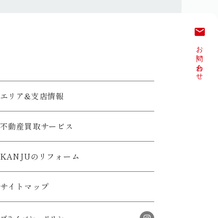
email
場合には、合理的な期間および範
お問い合わせ
の情報に含まれる氏名、住所等
エリア&支店情報
いたします。
活動（アンケートのお願い等）を
不動産買取サービス
KANJUのリフォーム
サイトマップ