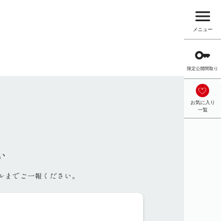
menu
メニュー
key
限定公開間取り
お気に入り
一覧
い
ルまでご一報ください。