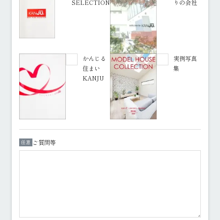
SELECTION
りの会社
かんじる
実例写真
住まい
集
KANJU
ご質問等
任意