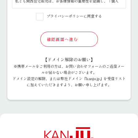
私ども関西住宅販売は、お客様情報の重要性を認識し、「個人
情報の保護に関する法律」その他の関係法令を遵守するととも
に、以下の方針に基づきお客様情報を取り扱います。
プライバシーポリシーに同意する
1.お客様情報の利用目的について
○ お客様情報の利用目的につきましては、お客様情報の取得の
際にお客様に明示いたします。
○ その利用目的の達成に必要な範囲内でお客様情報を取り扱い
確認画面へ進む
ます。
2.お客様情報の取得について
○ 適法かつ公正な手段によって、お客様情報を取得いたしま
【ドメイン解除のお願い】
す。
※携帯メールをご利用の方は、お問い合わせフォームのご返信メー
3.お客様情報の安全管理について
ルが届かない場合がございます。
○ お客様情報の漏えい、紛失、破壊、改ざん等を防止するた
ドメイン設定の解除、または弊社ドメイン『kanju.jp』を受信リスト
め、必要な対策を講じて適切な安全管理をおこないます。
に加えていただきますよう、お願い申し上げます。
4.組織体制について
○ お客様情報の取扱いに関する規程等を定め、従業者（役員、
社員、嘱託社員、派遣社員等）、その他関係者に周知徹底して
実施し、維持・改善してまいります。
5.お客様情報の第三者提供について
○ 「個人情報の保護に関する法律」その他の法令に定める場合
を除き、お客様情報をあらかじめお客様の同意を得ることなく
第三者に提供することはありません。
6.お客様情報の業務委託先への提供について