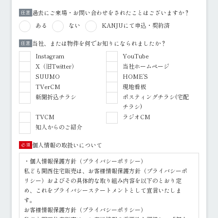
過去にご来場・お問い合わせをされたことはございますか？
任意
ある
ない
KANJUにて申込・契約済
当社、または物件を何でお知りになられましたか？
任意
Instagram
YouTube
X（旧Twitter）
当社ホームページ
SUUMO
HOME’S
TVerCM
現地看板
新聞折込チラシ
ポスティングチラシ(宅配
チラシ)
TVCM
ラジオCM
知人からのご紹介
個人情報の取扱いについて
必須
・個人情報保護方針（プライバシーポリシー）
私ども関西住宅販売は、お客様情報保護方針（プライバシーポ
リシー）およびその具体的な取り組み内容を以下のとおり定
め、これをプライバシーステートメントとして宣言いたしま
す。
お客様情報保護方針（プライバシーポリシー）