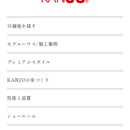
○ 利用目的の達成に必要な範囲内でお客様情報を業務委託先へ
提供することがあります。
○ 業務委託先については、適切にお客様情報を取り扱う者を選
定し、必要かつ適切な監督をおこないます。
分譲地を探す
7.お客様情報の共同利用について
○ 利用目的の達成のためにお客様情報を関西住宅販売で共同利
用いたします。
モデルハウス/施工事例
8.お客様情報の開示、訂正、削除、利用停止等について
○ 保有するお客様情報について、お客様ご本人から開示、訂
正、削除、利用停止等の求めがあった場合には、合理的な期間
プレミアムスタイル
および範囲で、誠意をもって速やかに対応します。
具体的には、以下の内容にしたがってお客様情報を取り扱いま
す。
KANJUの家づくり
1.お客様情報の利用目的について
お客様情報を以下の目的で利用いたします。（「お客様情報」
とは、お客様の個人情報であって、その情報に含まれる氏名、
性能と品質
住所等によりお客様個人を識別できるものをいいます。）
1) お客様のお住まいづくりに関する関西住宅販売からの情報提
供や販売活動をおこなうために利用いたします。
2) 関西住宅販売からの下記事業に関する情報提供や販売活動、
ショールーム
サービス等の提供、マーケティング活動（アンケートのお願い
等）をおこなうために利用いたします。