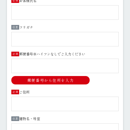
お客様氏名
必須
フリガナ
任意
郵便番号※ハイフンなしでご入力ください
必須
郵便番号から住所を入力
ご住所
必須
建物名・号室
任意