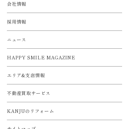
（ア） 住宅等（戸建住宅、集合住宅）の建築工事
会社情報
（イ） 住宅等の企画・設計・調査
（ウ） 住宅等用部資材の供給
（エ） 住宅等のローン、保険
採用情報
（オ） 住宅等のアフターサービス、リフォーム工事
（カ） 不動産の売買およびその代理・仲介・管理
3) 上記事業に関する商品等の開発・改善をおこなうために利用
ニュース
いたします。
4) 1)～2)に係る各種セミナー・イベントのご案内のために利用
いたします。
HAPPY SMILE MAGAZINE
5) 上記1)～4)の利用目的を達成するために、郵便、電話、電子
メール等による連絡をおこなう場合に利用いたします。
6) 上記1)～4)の利用目的を達成するため、下記５に記載する範
エリア&支店情報
囲内でのお客様情報の第三者への提供のために利用いたしま
す。
※関西住宅販売において、「個人情報の保護に関する法律」が
不動産買取サービス
全面施行される以前より保有するお客様情報に関しましても、
上記の目的で利用いたします。
2.お客様情報の取得について
KANJUのリフォーム
お客様情報は、お客様から直接取得するか否かにかかわらず、
適法かつ公正な手段によって取得いたします。
3.お客様情報の安全管理について
サイトマップ
お客様情報の漏えい、紛失、破壊、改ざん等を防止するため、