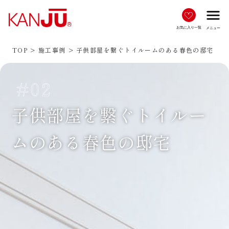
menu
お気に入り一覧
メニュー
TOP
施工事例
子供部屋を繋ぐトイルームのある春色の邸宅
#02
子供部屋を繋ぐトイルー
ムのある春色の邸宅