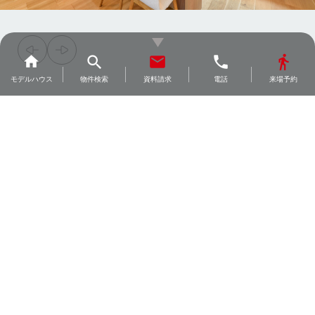
search
home
email
phone
directions_walk
モデル
ハウス
物件検索
資料請求
電話
来場予約
２階