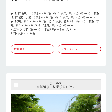
JR「川西池田」より阪急バス乗車約10分「上久代」停歩４分（約300ｍ）・阪急
「川西能勢口」駅より阪急バス乗車約13分「上久代」停歩４分（約300m）・
JR「伊丹」駅より市バス乗車約11分「上久代」停歩４分（約300m）・阪急「伊
丹」駅より市バス乗車11分 「東野」停歩５分（約350m）
市立久代小学校（約900ｍ）・市立川西南中学校（約 1000ｍ）
川西市久代４-４-18他
物件詳細
お問い合わせ
まとめて
資料請求・見学予約に追加