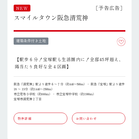
［予告広告］
NEW
スマイルタウン阪急清荒神
建築条件付き土地
【駅歩６分！宝塚駅も生活圏内に！全邸45坪超え、
陽当たり良好な全４区画】
阪急「清荒神」駅より徒歩６～７分（約440～500m）・ 阪急「宝塚」駅より徒歩
18 ～ 19分（約1440～1500m）
市立売布小学校（約660ｍ）・ 市立宝塚中学校（約1900ｍ）
宝塚市清荒神２丁目
物件詳細
お問い合わせ