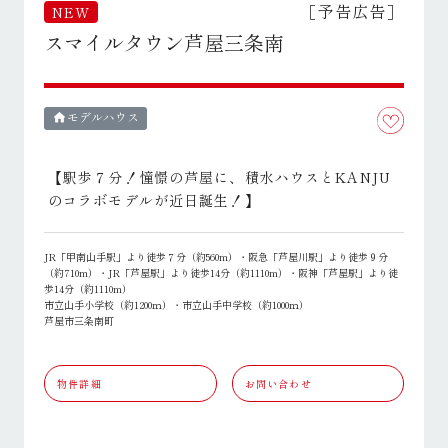
［予告広告］
NEW
スマイルタウン芦屋三条南
モデルハウス
home
【駅歩７分！憧憬の芦屋に、積水ハウスとKANJU
のコラボモデルが近日誕生！】
JR「甲南山手駅」より徒歩７分（約560m）・阪急「芦屋川駅」より徒歩９分
（約710m）・JR「芦屋駅」より徒歩14分（約1110m）・阪神「芦屋駅」より徒
歩14分（約1110m）
市立山手小学校（約1200ｍ）・市立山手中学校（約1000ｍ）
芦屋市三条南町
物件詳細
お問い合わせ