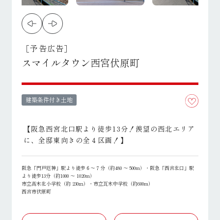
［予告広告］
スマイルタウン西宮伏原町
建築条件付き土地
【阪急西宮北口駅より徒歩13分！羨望の西北エリア
に、全邸東向きの全４区画！】
阪急「門戸厄神」駅より徒歩６～７分（約480 ～ 500m）・阪急「西宮北口」駅
より徒歩13分（約1000 ～ 1020m）
市立高木北小学校（約 230ｍ）・市立瓦木中学校（約600m）
西宮市伏原町