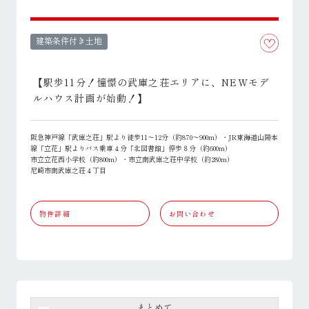
建築条件付き土地
【駅歩11分！憧憬の武庫之荘エリアに、NEWモデ
ルハウス計画が始動！】
阪急神戸線「武庫之荘」駅より徒歩11～12分（約870～900m）・JR東海道山陽本
線「立花」駅よりバス乗車４分「北図書館」停歩８分（約600m）
市立立花西小学校（約800m）・市立南武庫之荘中学校（約280m）
尼崎市南武庫之荘４丁目
物件詳細
お問い合わせ
まとめて