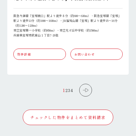
阪急今津線「宝塚南口」駅より徒歩８分（約600～630m）・阪急宝塚線「宝塚」
駅より徒歩13分（約1000～1030m）・JR福知山線「宝塚」駅より徒歩15～16分
（約1200～1230m）
市立宝塚第一小学校（約850m）・市立光ガ丘中学校（約1500m）
兵庫県宝塚市武庫山１丁目7-20他
物件詳細
お問い合わせ
1
2
3
4
チェックした物件をまとめて資料請求