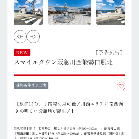
［予告広告］
NEW
スマイルタウン阪急川西能勢口駅北
建築条件付き土地
【駅歩13分、２路線利用可能！川西エリアに南西向
きの明るい分譲地が誕生！】
阪急宝塚本線「川西能勢口」駅より徒歩13分（約990～1000ｍ）、JR福知山線
「川西池田」駅より徒歩17分（約1290～1300ｍ）、能勢電鉄妙見線「絹延橋」駅
より徒歩14分（約1090～1100 ｍ）