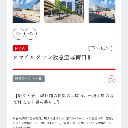
［予告広告］
NEW
スマイルタウン阪急宝塚南口Ⅲ
建築条件付き土地
【駅歩８分、45坪超の憧憬の武庫山。一種低層の地
で叶える上質の暮らし】
阪急今津線「宝塚南口」駅より徒歩８分（約620～640m）・阪急宝塚線「宝塚」
駅より徒歩16分（約1220～1240m）・JR福知山線「宝塚」駅より徒歩18分（約
1420～1440m）