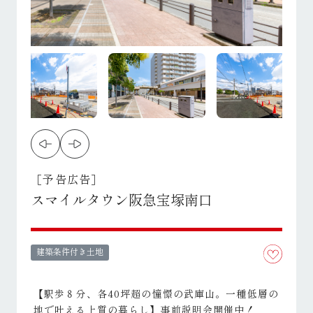
［予告広告］
スマイルタウン阪急宝塚南口
建築条件付き土地
【駅歩８分、各40坪超の憧憬の武庫山。一種低層の
地で叶える上質の暮らし】事前説明会開催中！