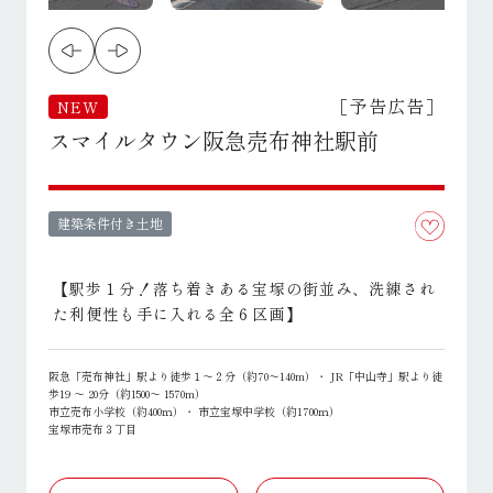
［予告広告］
NEW
スマイルタウン阪急売布神社駅前
建築条件付き土地
【駅歩１分！落ち着きある宝塚の街並み、洗練され
た利便性も手に入れる全６区画】
阪急「売布神社」駅より徒歩１～２分（約70～140m）・ JR「中山寺」駅より徒
歩19 ～ 20分（約1500～ 1570m）
市立売布小学校（約400ｍ）・ 市立宝塚中学校（約1700ｍ）
宝塚市売布３丁目