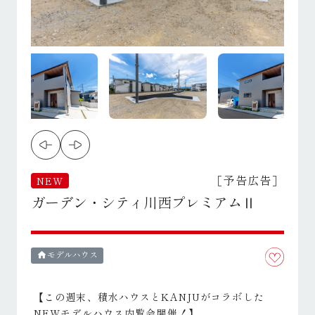
［予告広告］
NEW
ガーデン・シティ川西プレミアムⅡ
モデルハウス
home
【この週末、積水ハウスとKANJUがコラボした
NEWモデルハウス内覧会開催！】