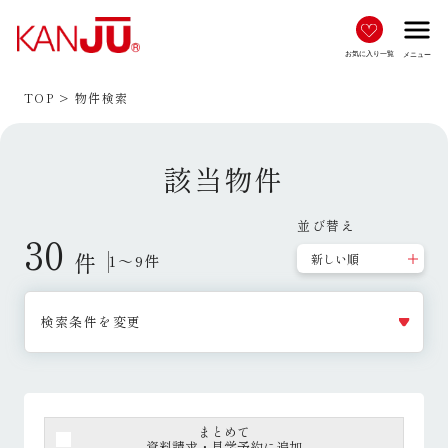
menu
お気に入り一覧
メニュー
TOP
物件検索
該当物件
並び替え
30
件
1～9件
検索条件を変更
まとめて
資料請求・見学予約に追加