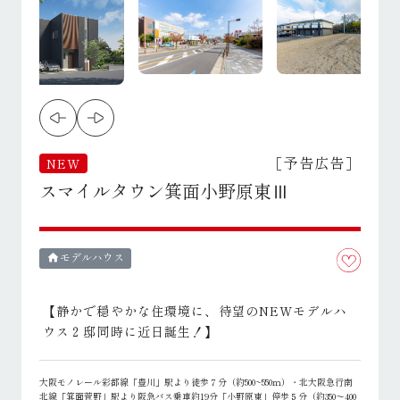
［予告広告］
NEW
スマイルタウン箕面小野原東Ⅲ
モデルハウス
home
【静かで穏やかな住環境に、待望のNEWモデルハ
ウス２邸同時に近日誕生！】
大阪モノレール彩都線「豊川」駅より徒歩７分（約500~550ｍ）・北大阪急行南
北線「箕面萱野」駅より阪急バス乗車約19分「小野原東」停歩５分（約350～400