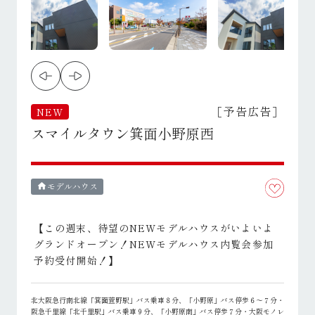
［予告広告］
NEW
スマイルタウン箕面小野原西
モデルハウス
home
【この週末、待望のNEWモデルハウスがいよいよ
グランドオープン！NEWモデルハウス内覧会参加
予約受付開始！】
北大阪急行南北線「箕面萱野駅」バス乗車８分、「小野原」バス停歩６～７分・
阪急千里線「北千里駅」バス乗車９分、「小野原南」バス停歩７分・大阪モノレ