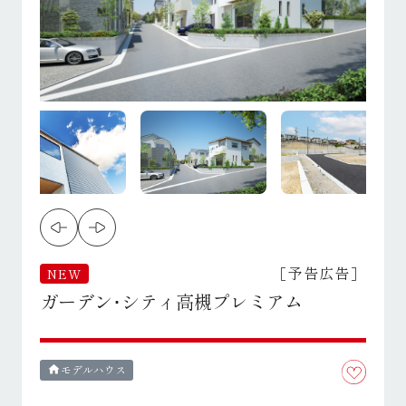
［予告広告］
NEW
ガーデン･シティ高槻プレミアム
モデルハウス
home