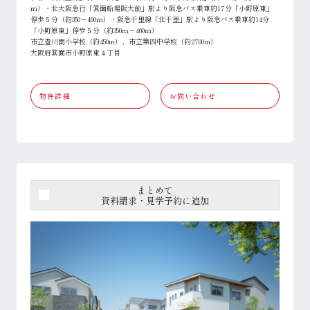
ｍ）・北大阪急行「箕面船場阪大前」駅より阪急バス乗車約17分「小野原東」
停歩５分（約350～400ｍ）・阪急千里線「北千里」駅より阪急バス乗車約14分
「小野原東」停歩５分（約350ｍ～400ｍ）
市立豊川南小学校（約450m）、市立第四中学校（約2700m）
大阪府箕面市小野原東４丁目
物件詳細
お問い合わせ
まとめて
資料請求・見学予約に追加