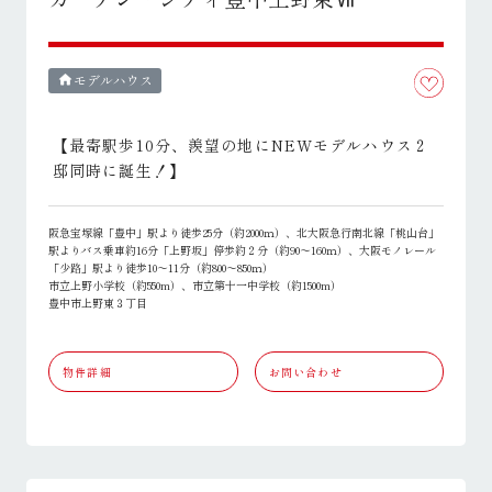
モデルハウス
home
【最寄駅歩10分、羨望の地にNEWモデルハウス２
邸同時に誕生！】
阪急宝塚線「豊中」駅より徒歩25分（約2000ｍ）、北大阪急行南北線「桃山台」
駅よりバス乗車約16分「上野坂」停歩約２分（約90～160ｍ）、大阪モノレール
「少路」駅より徒歩10～11分（約800～850ｍ）
市立上野小学校（約550m）、市立第十一中学校（約1500m）
豊中市上野東３丁目
物件詳細
お問い合わせ