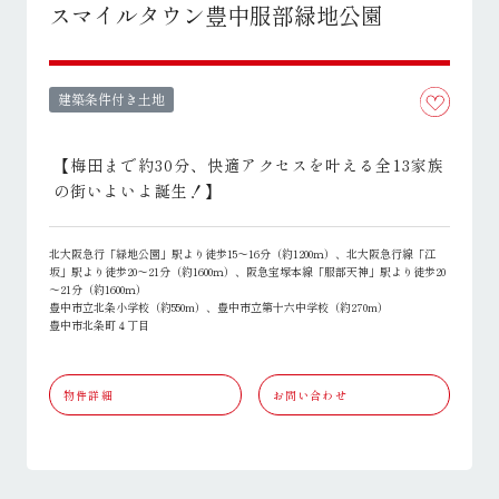
スマイルタウン豊中服部緑地公園
建築条件付き土地
【梅田まで約30分、快適アクセスを叶える全13家族
の街いよいよ誕生！】
北大阪急行「緑地公園」駅より徒歩15～16分（約1200ｍ）、北大阪急行線「江
坂」駅より徒歩20～21分（約1600ｍ）、阪急宝塚本線「服部天神」駅より徒歩20
～21分（約1600ｍ）
豊中市立北条小学校（約550m）、豊中市立第十六中学校（約270m）
豊中市北条町４丁目
物件詳細
お問い合わせ