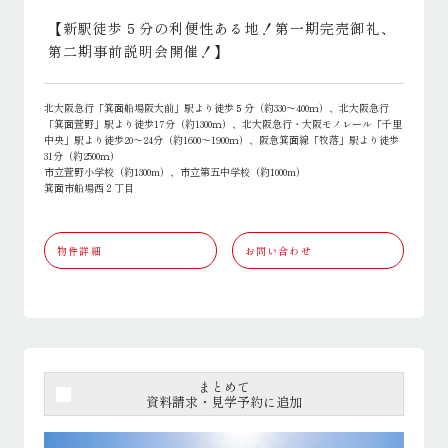
【新駅徒歩５分の利便性ある地！第一期完売御礼、
第二期事前説明会開催！】
北大阪急行「箕面船場阪大前」駅より徒歩５分（約330～400ｍ）、北大阪急行
「箕面萱野」駅より徒歩17分（約1300ｍ）、北大阪急行・大阪モノレール「千里
中央」駅より徒歩20～24分（約1600～1900ｍ）、阪急箕面線「牧落」駅より徒歩
31分（約2500ｍ）
市立萱野小学校（約1300m）、市立第五中学校（約1000m）
箕面市船場西２丁目
物件詳細
お問い合わせ
まとめて
資料請求・見学予約に追加