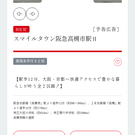
［予告広告］
NEW
スマイルタウン阪急高槻市駅Ⅱ
建築条件付き土地
【駅歩12分、大阪・京都へ快適アクセスで豊かな暮
らしが叶う全２区画！】
阪急京都線「高槻市」駅より徒歩12分（約950～960ｍ）、ＪＲ京都線「高槻」駅
より徒歩22分（約1700ｍ）
市立大冠小学校（約610m）、市立第六中学校（約1000m）
高槻市藤の里町