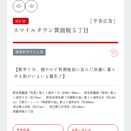
［予告広告］
NEW
スマイルタウン箕面桜５丁目
建築条件付き土地
【駅歩７分、穏やかで利便施設に富んだ快適に暮ら
せる街がいよいよ誕生！】
阪急箕面線「牧落」駅より徒歩７分（約500～550ｍ）、阪急箕面線「桜井」駅よ
り徒歩９分（約700ｍ）、阪急宝塚本線「石橋阪大前」駅より徒歩30分（約2400
ｍ）大阪モノレール「柴原阪大前」駅より徒歩35分（約2800ｍ）
市立南小学校（約270m）、市立第三中学校（約1400m）
箕面市桜５丁目
物件詳細
お問い合わせ