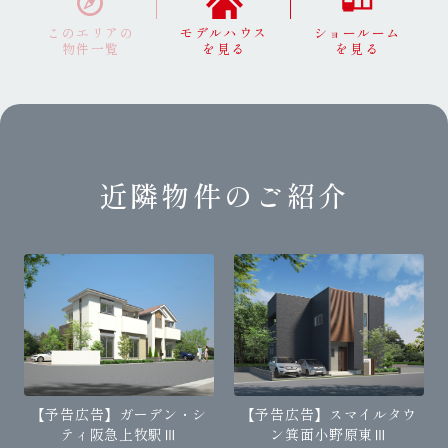
このエリアの
モデルハウス
ショールーム
物件一覧
を見る
を見る
近隣物件のご紹介
【予告広告】ガーデン・シ
【予告広告】スマイルタウ
ティ阪急上牧駅Ⅲ
ン箕面小野原東Ⅲ