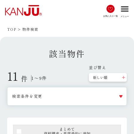
menu
お気に入り一覧
メニュー
TOP
物件検索
該当物件
並び替え
11
件
1～9件
検索条件を変更
まとめて
資料請求・見学予約に追加