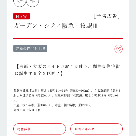
［予告広告］
NEW
ガーデン・シティ阪急上牧駅Ⅲ
建築条件付き土地
【京都・大阪のイイトコ取りが叶う、閑静な住宅街
に誕生する全２区画！】
阪急京都線「上牧」駅より徒歩11～12分（約850～900ｍ）、ＪＲ京都線「島本」
駅より徒歩25分（約2000ｍ）、阪急京都線「水無瀬」駅より徒歩18分（約1400
ｍ）
市立上牧小学校（約1300m）、市立五領中学校（約1900m）
高槻市東上牧３丁目
物件詳細
お問い合わせ